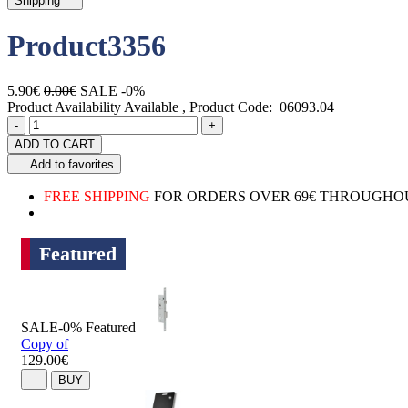
Shipping
Product3356
5.90€
0.00€
SALE -0%
Product Availability
Available
, Product Code:
06093.04
Quantity
product.increase.quantity
product.decrease.quantity
-
+
ADD TO CART
Add to favorites
FREE SHIPPING
FOR ORDERS OVER 69€ THROUGHOU
Featured
SALE-0%
Featured
Copy of
129.00€
BUY