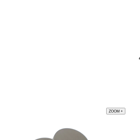
ZOOM
+