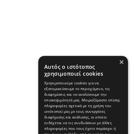
×
Αυτός ο ιστότοπος
χρησιμοποιεί cookies
Χρησιμοποιούμε cookies για να
εξατομικεύσουμε το περιεχόμενο, τις
διαφημίσεις και να αναλύσουμε την
επισκεψιμότητά μας. Μοιραζόμαστε επίσης
πληροφορίες σχετικά με τη χρήση του
ιστότοπού μας με τους συνεργάτες
διαφήμισης και ανάλυσης, οι οποίοι
ενδέχεται να τις συνδυάσουν με άλλες
πληροφορίες που τους έχετε παράσχει ή