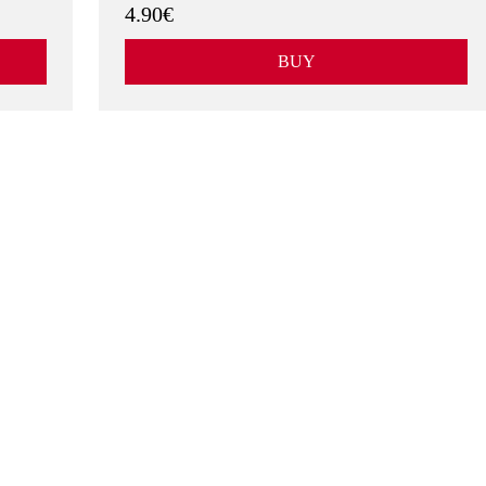
4.90€
BUY