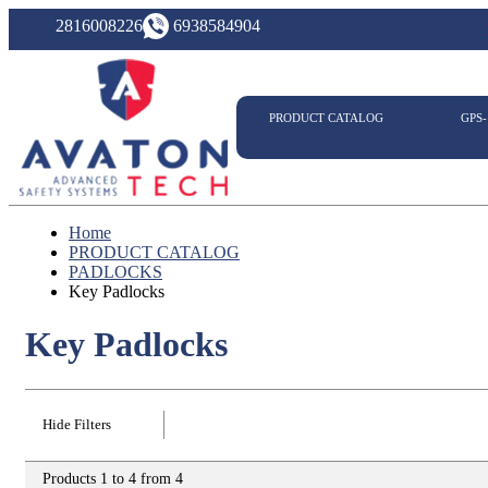
2816008226
6938584904
PRODUCT CATALOG
GPS
Home
PRODUCT CATALOG
PADLOCKS
Key Padlocks
Key Padlocks
Hide Filters
Products 1 to 4 from 4