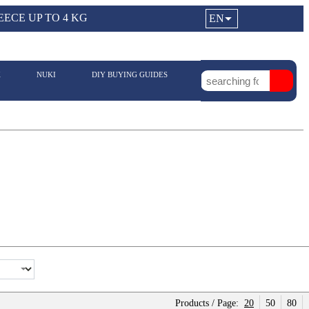
a11y.languageSelection:
ECE UP TO 4 KG
EN
Login|Reg
My Fa
Y
K
NUKI
DIY BUYING GUIDES
Sea
Products / Page:
20
50
80