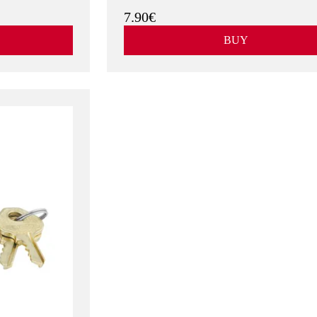
7.90€
BUY