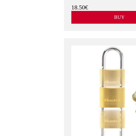
18.50€
BUY