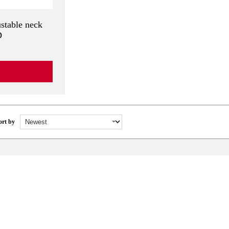
ustable neck
D
ort by