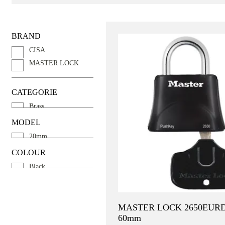
BRAND
CISA
MASTER LOCK
CATEGORIE
Brass
Keyed Alike
MODEL
Limited hand mobility
20mm
Long shackle
25mm
COLOUR
30mm
Black
40mm
Brass
50mm
60mm
MASTER LOCK 2650EURD 
60mm
See more