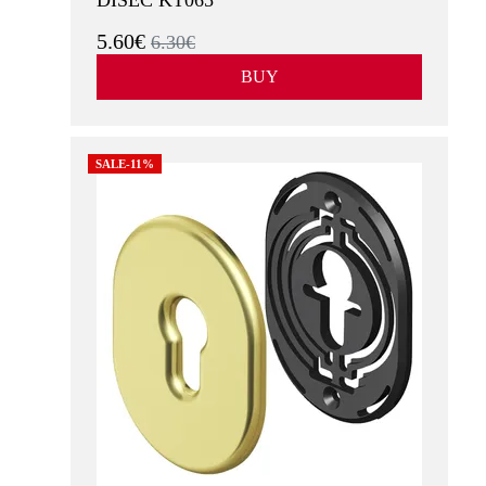
DISEC KT065
5.60€
6.30€
BUY
SALE-11%