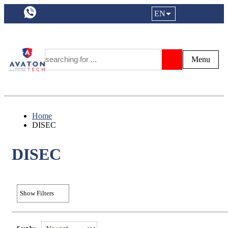
a11y.languageSelection:
EN
Login|Reg
My Fa
Y
Menu
Search
Home
DISEC
DISEC
Show Filters