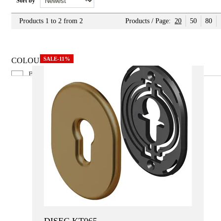
Sort by
Products 1 to 2 from 2
Products / Page:
20
50
80
SALE-11%
COLOUR
Brass Mat
Bronze