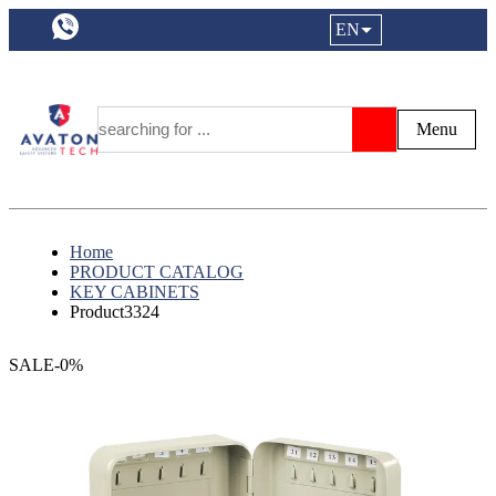
a11y.languageSelection:
EN
Login|Reg
My Fa
Y
Menu
Search
Home
PRODUCT CATALOG
KEY CABINETS
Product3324
SALE-0%