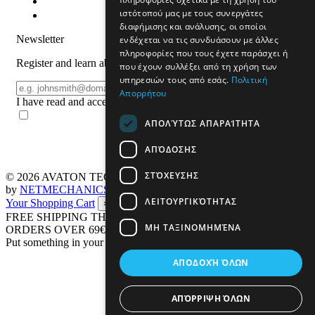
ιστότοπού μας με τους συνεργάτες
διαφήμισης και ανάλυσης, οι οποίοι
Newsletter
ενδέχεται να τις συνδυάσουν με άλλες
πληροφορίες που τους έχετε παράσχει ή
Register and learn about products and offers
που έχουν συλλέξει από τη χρήση των
υπηρεσιών τους από εσάς.
Πολιτική
Email
REGISTER
Απορρήτου
I have read and accept the
terms of use
ΑΠΟΛΎΤΩΣ ΑΠΑΡΑΊΤΗΤΑ
ΑΠΌΔΟΣΗΣ
ΣΤΌΧΕΥΣΗΣ
© 2026
AVATON TECH
All rights reserved Designed & developed
by
NETMECHANICS
ΛΕΙΤΟΥΡΓΙΚΌΤΗΤΑΣ
Your Shopping Cart
×
FREE SHIPPING THROUGHOUT GREECE UP TO 4 KG FOR
ΜΗ ΤΑΞΙΝΟΜΗΜΈΝΑ
ORDERS OVER 69€
Put something in your cart
ΑΠΟΔΟΧΉ ΌΛΩΝ
ΑΠΌΡΡΙΨΗ ΌΛΩΝ