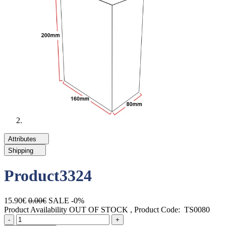
Attributes
Shipping
Product3324
15.90€
0.00€
SALE -0%
Product Availability
OUT OF STOCK
, Product Code:
TS0080
Quantity
product.increase.quantity
product.decrease.quantity
-
+