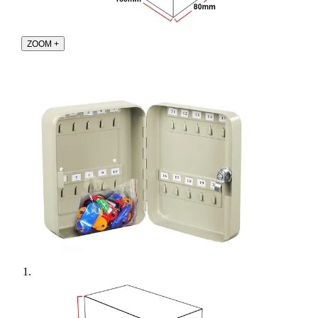
ZOOM
+