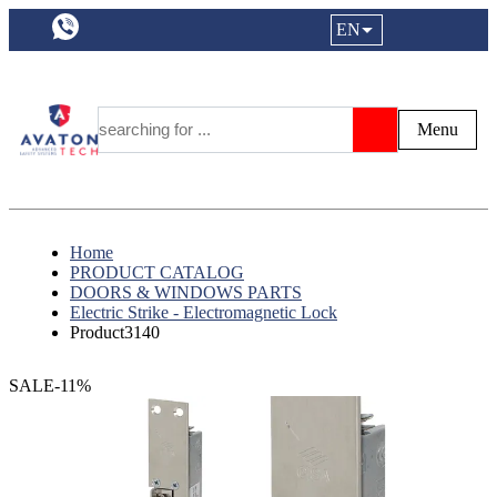
a11y.languageSelection:
EN
Login|Reg
My Fa
Y
Menu
Search
Home
PRODUCT CATALOG
DOORS & WINDOWS PARTS
Electric Strike - Electromagnetic Lock
Product3140
SALE-11%