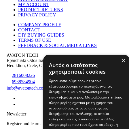
MY ACCOUNT
PRODUCT RETURNS
PRIVACY POLICY
COMPANY PROFILE
CONTACT
DIY BUYING GUIDES
TERMS OF USE
FEEDBACK & SOCIAL MEDIA LINKS
AVATON TECH
×
Eparchiaki Odos Irakliou Agiou Silla 275
,
PS: 71500
Αυτός ο ιστότοπος
Heraklion
,
Crete
,
Greece
χρησιμοποιεί cookies
2816008226
Χρησιμοποιούμε cookies για να
6938584904
εξατομικεύσουμε το περιεχόμενο, τις
info@avatontech.com
διαφημίσεις και να αναλύσουμε την
επισκεψιμότητά μας. Μοιραζόμαστε επίσης
πληροφορίες σχετικά με τη χρήση του
ιστότοπού μας με τους συνεργάτες
διαφήμισης και ανάλυσης, οι οποίοι
Newsletter
ενδέχεται να τις συνδυάσουν με άλλες
Register and learn about products and offers
πληροφορίες που τους έχετε παράσχει ή