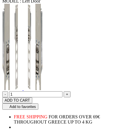
MODEL :
Left Door
Quantity
product.increase.quantity
product.decrease.quantity
-
+
ADD TO CART
Add to favorites
FREE SHIPPING
FOR ORDERS OVER 69€
THROUGHOUT GREECE UP TO 4 KG