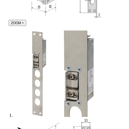
ZOOM
+