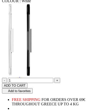
COLOUR :
White
Quantity
product.increase.quantity
product.decrease.quantity
-
+
ADD TO CART
Add to favorites
FREE SHIPPING
FOR ORDERS OVER 69€
THROUGHOUT GREECE UP TO 4 KG