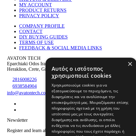
MY ACCOUNT
PRODUCT RETURNS
PRIVACY POLICY
COMPANY PROFILE
CONTACT
DIY BUYING GUIDES
TERMS OF USE
FEEDBACK & SOCIAL MEDIA LINKS
AVATON TECH
×
Eparchiaki Odos Irakliou Agiou Silla 275
,
PS: 71500
Αυτός ο ιστότοπος
Heraklion
,
Crete
,
Greece
χρησιμοποιεί cookies
2816008226
Χρησιμοποιούμε cookies για να
6938584904
εξατομικεύσουμε το περιεχόμενο, τις
info@avatontech.com
διαφημίσεις και να αναλύσουμε την
επισκεψιμότητά μας. Μοιραζόμαστε επίσης
πληροφορίες σχετικά με τη χρήση του
ιστότοπού μας με τους συνεργάτες
διαφήμισης και ανάλυσης, οι οποίοι
Newsletter
ενδέχεται να τις συνδυάσουν με άλλες
Register and learn about products and offers
πληροφορίες που τους έχετε παράσχει ή