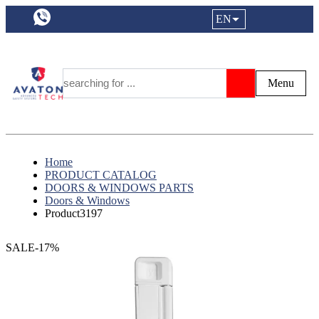
a11y.languageSelection:
EN
Login|Reg
My Fa
Y
Menu
Search
Home
PRODUCT CATALOG
DOORS & WINDOWS PARTS
Doors & Windows
Product3197
SALE-17%