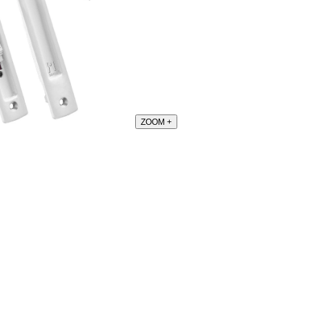
ZOOM
+