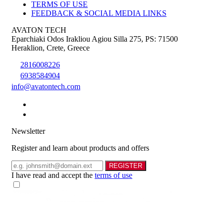
TERMS OF USE
FEEDBACK & SOCIAL MEDIA LINKS
AVATON TECH
Eparchiaki Odos Irakliou Agiou Silla 275
,
PS: 71500
Heraklion
,
Crete
,
Greece
2816008226
6938584904
info@avatontech.com
Newsletter
Register and learn about products and offers
Email
REGISTER
I have read and accept the
terms of use