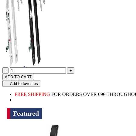
Quantity
product.increase.quantity
product.decrease.quantity
-
+
ADD TO CART
Add to favorites
FREE SHIPPING
FOR ORDERS OVER 69€ THROUGHOU
Featured