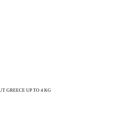
T GREECE UP TO 4 KG