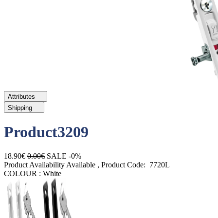
Attributes
Shipping
Product3209
18.90€
0.00€
SALE -0%
Product Availability
Available
, Product Code:
7720L
COLOUR :
White