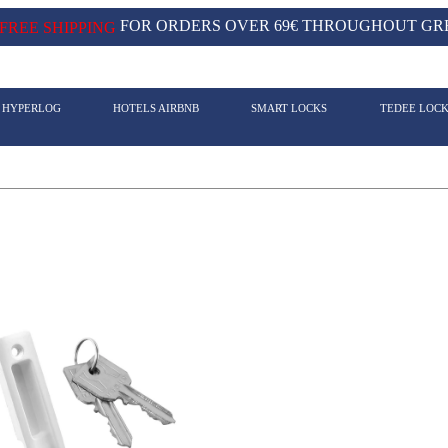
FOR ORDERS OVER 69€ THROUGHOUT GRE
FREE SHIPPING
- HYPERLOG
HOTELS AIRBNB
SMART LOCKS
TEDEE LOC