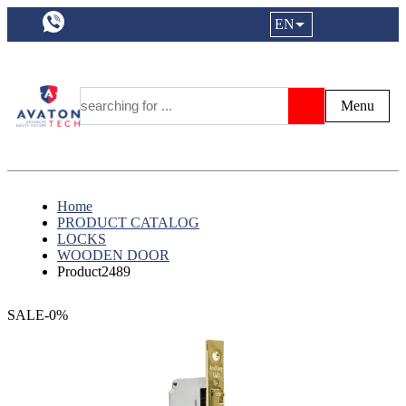
a11y.languageSelection:
EN
Login|Reg
My Fa
Y
Menu
Search
Home
PRODUCT CATALOG
LOCKS
WOODEN DOOR
Product2489
SALE-0%