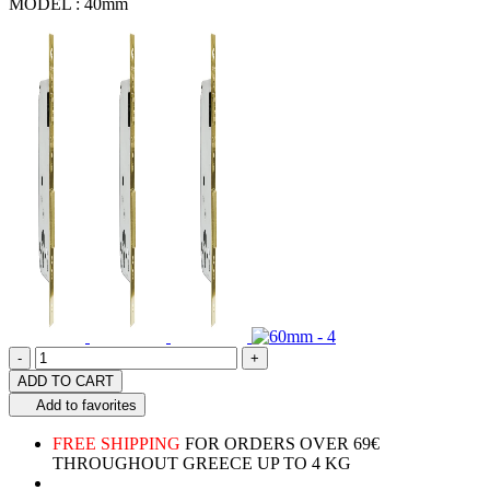
MODEL :
40mm
Quantity
product.increase.quantity
product.decrease.quantity
-
+
ADD TO CART
Add to favorites
FREE SHIPPING
FOR ORDERS OVER 69€
THROUGHOUT GREECE UP TO 4 KG