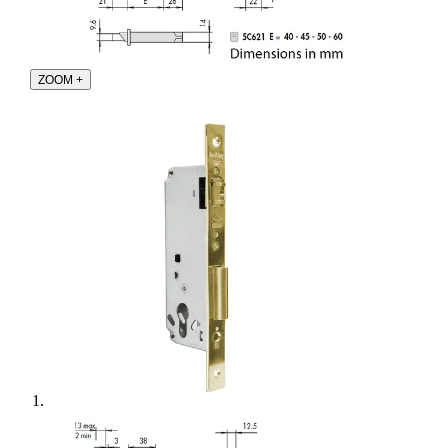
ZOOM
+