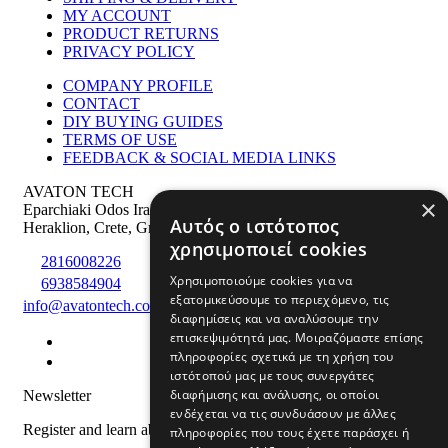
MY ACCOUNT
PRODUCT RETURNS
PRIVACY POLICY
COMPANY PROFILE
CONTACT
DIY BUYING GUIDES
TERMS OF USE
FEEDBACK & SOCIAL MEDIA LINKS
AVATON TECH
×
Eparchiaki Odos Irakliou Agiou Silla 275
,
PS: 71500
Αυτός ο ιστότοπος
Heraklion
,
Crete
,
Greece
χρησιμοποιεί cookies
2816008226
Χρησιμοποιούμε cookies για να
6938584904
εξατομικεύσουμε το περιεχόμενο, τις
info@avatontech.com
διαφημίσεις και να αναλύσουμε την
επισκεψιμότητά μας. Μοιραζόμαστε επίσης
πληροφορίες σχετικά με τη χρήση του
ιστότοπού μας με τους συνεργάτες
διαφήμισης και ανάλυσης, οι οποίοι
Newsletter
ενδέχεται να τις συνδυάσουν με άλλες
Register and learn about products and offers
πληροφορίες που τους έχετε παράσχει ή