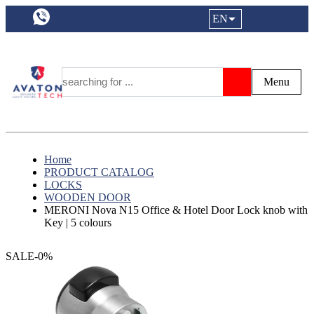
a11y.languageSelection:
EN
Login|Reg
My Fa
Y
Menu
Search
Home
PRODUCT CATALOG
LOCKS
WOODEN DOOR
MERONI Nova N15 Office & Hotel Door Lock knob with
Key | 5 colours
SALE-0%