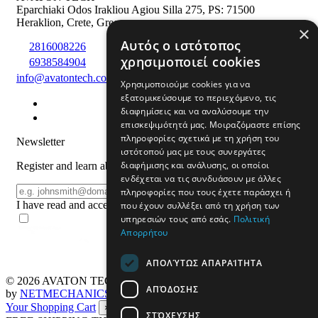
Eparchiaki Odos Irakliou Agiou Silla 275
,
PS: 71500
Heraklion
,
Crete
,
Greece
×
Αυτός ο ιστότοπος
2816008226
χρησιμοποιεί cookies
6938584904
info@avatontech.com
Χρησιμοποιούμε cookies για να
εξατομικεύσουμε το περιεχόμενο, τις
διαφημίσεις και να αναλύσουμε την
επισκεψιμότητά μας. Μοιραζόμαστε επίσης
πληροφορίες σχετικά με τη χρήση του
Newsletter
ιστότοπού μας με τους συνεργάτες
διαφήμισης και ανάλυσης, οι οποίοι
Register and learn about products and offers
ενδέχεται να τις συνδυάσουν με άλλες
Email
πληροφορίες που τους έχετε παράσχει ή
REGISTER
I have read and accept the
terms of use
που έχουν συλλέξει από τη χρήση των
υπηρεσιών τους από εσάς.
Πολιτική
Απορρήτου
ΑΠΟΛΎΤΩΣ ΑΠΑΡΑΊΤΗΤΑ
© 2026
AVATON TECH
All rights reserved Designed & developed
ΑΠΌΔΟΣΗΣ
by
NETMECHANICS
Your Shopping Cart
×
ΣΤΌΧΕΥΣΗΣ