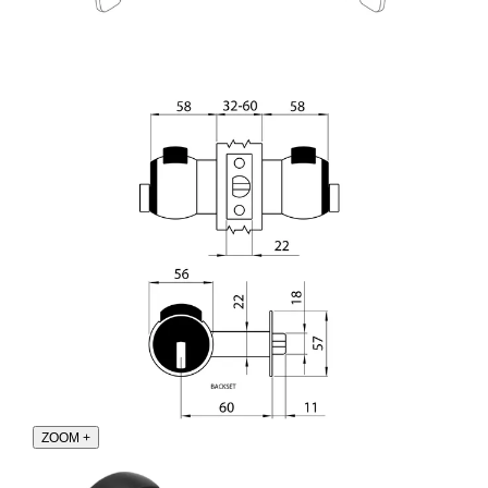
ZOOM
+