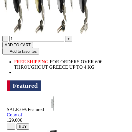
Quantity
product.increase.quantity
product.decrease.quantity
-
+
ADD TO CART
Add to favorites
FREE SHIPPING
FOR ORDERS OVER 69€
THROUGHOUT GREECE UP TO 4 KG
Featured
SALE-0%
Featured
Copy of
129.00€
BUY