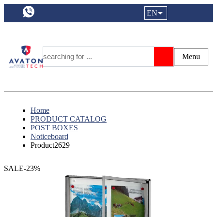
a11y.languageSelection:
EN
Login|Reg
My Fa
Y
Menu
Search
Home
PRODUCT CATALOG
POST BOXES
Noticeboard
Product2629
SALE-23%