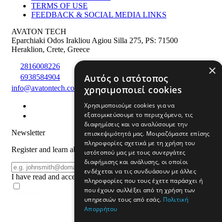
TERMS OF USE
FEEDBACK & SOCIAL MEDIA LINKS
AVATON TECH
Eparchiaki Odos Irakliou Agiou Silla 275
,
PS: 71500
Heraklion
,
Crete
,
Greece
2816008226
×
Αυτός ο ιστότοπος
6938584904
χρησιμοποιεί cookies
info@avatontech.com
Χρησιμοποιούμε cookies για να
εξατομικεύσουμε το περιεχόμενο, τις
διαφημίσεις και να αναλύσουμε την
Newsletter
επισκεψιμότητά μας. Μοιραζόμαστε επίσης
πληροφορίες σχετικά με τη χρήση του
Register and learn about products and offers
ιστότοπού μας με τους συνεργάτες
διαφήμισης και ανάλυσης, οι οποίοι
Email
REGISTER
ενδέχεται να τις συνδυάσουν με άλλες
I have read and accept the
terms of use
πληροφορίες που τους έχετε παράσχει ή
που έχουν συλλέξει από τη χρήση των
υπηρεσιών τους από εσάς.
Πολιτική
Απορρήτου