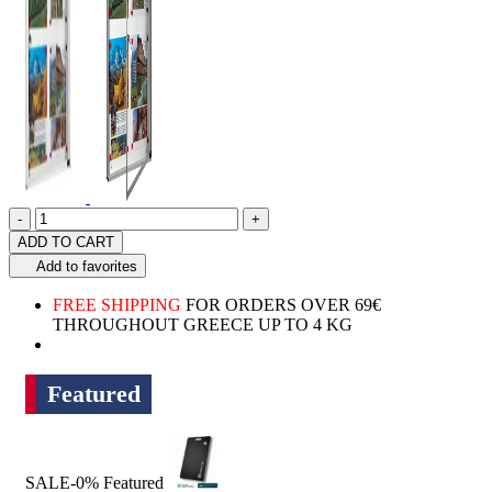
Quantity
product.increase.quantity
product.decrease.quantity
-
+
ADD TO CART
Add to favorites
FREE SHIPPING
FOR ORDERS OVER 69€
THROUGHOUT GREECE UP TO 4 KG
Featured
SALE-0%
Featured