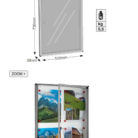
ZOOM
+