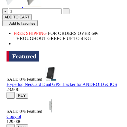
Quantity
product.increase.quantity
product.decrease.quantity
-
+
ADD TO CART
Add to favorites
FREE SHIPPING
FOR ORDERS OVER 69€
THROUGHOUT GREECE UP TO 4 KG
Featured
SALE-0%
Featured
Hyperloq NeoCard Dual GPS Tracker for ANDROID & IOS
23.90€
BUY
SALE-0%
Featured
Copy of
129.00€