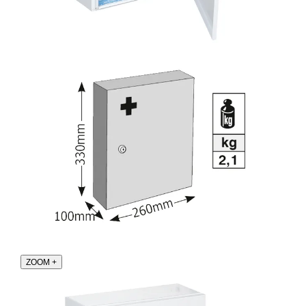
ZOOM
+