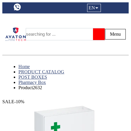
a11y.languageSelection:
EN
Login|Reg
My Fa
Y
Menu
Search
Home
PRODUCT CATALOG
POST BOXES
Pharmacy Box
Product2632
SALE-10%