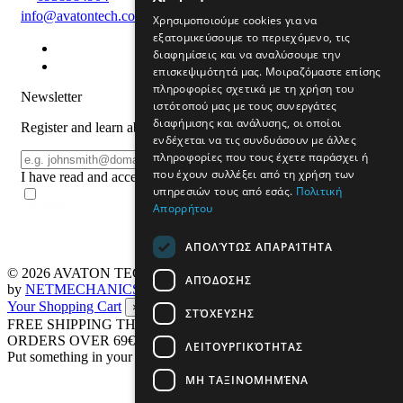
info@avatontech.com
Χρησιμοποιούμε cookies για να
εξατομικεύσουμε το περιεχόμενο, τις
διαφημίσεις και να αναλύσουμε την
επισκεψιμότητά μας. Μοιραζόμαστε επίσης
πληροφορίες σχετικά με τη χρήση του
Newsletter
ιστότοπού μας με τους συνεργάτες
διαφήμισης και ανάλυσης, οι οποίοι
Register and learn about products and offers
ενδέχεται να τις συνδυάσουν με άλλες
πληροφορίες που τους έχετε παράσχει ή
Email
REGISTER
που έχουν συλλέξει από τη χρήση των
I have read and accept the
terms of use
υπηρεσιών τους από εσάς.
Πολιτική
Απορρήτου
ΑΠΟΛΎΤΩΣ ΑΠΑΡΑΊΤΗΤΑ
© 2026
AVATON TECH
All rights reserved Designed & developed
ΑΠΌΔΟΣΗΣ
by
NETMECHANICS
Your Shopping Cart
×
ΣΤΌΧΕΥΣΗΣ
FREE SHIPPING THROUGHOUT GREECE UP TO 4 KG FOR
ORDERS OVER 69€
ΛΕΙΤΟΥΡΓΙΚΌΤΗΤΑΣ
Put something in your cart
ΜΗ ΤΑΞΙΝΟΜΗΜΈΝΑ