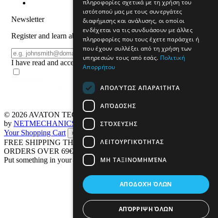
πληροφορίες σχετικά με τη χρήση του
ιστότοπού μας με τους συνεργάτες
Newsletter
διαφήμισης και ανάλυσης, οι οποίοι
ενδέχεται να τις συνδυάσουν με άλλες
Register and learn about products and offers
πληροφορίες που τους έχετε παράσχει ή
που έχουν συλλέξει από τη χρήση των
Email
REGISTER
υπηρεσιών τους από εσάς.
Πολιτική
I have read and accept the
terms of use
Απορρήτου
ΑΠΟΛΎΤΩΣ ΑΠΑΡΑΊΤΗΤΑ
ΑΠΌΔΟΣΗΣ
© 2026
AVATON TECH
All rights reserved Designed & developed
by
NETMECHANICS
ΣΤΌΧΕΥΣΗΣ
Your Shopping Cart
×
ΛΕΙΤΟΥΡΓΙΚΌΤΗΤΑΣ
FREE SHIPPING THROUGHOUT GREECE UP TO 4 KG FOR
ORDERS OVER 69€
ΜΗ ΤΑΞΙΝΟΜΗΜΈΝΑ
Put something in your cart
ΑΠΟΔΟΧΉ ΌΛΩΝ
ΑΠΌΡΡΙΨΗ ΌΛΩΝ