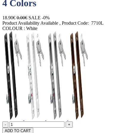
4 Colors
18.90€
0.00€
SALE -0%
Product Availability
Available
, Product Code:
7710L
COLOUR :
White
Quantity
product.increase.quantity
product.decrease.quantity
-
+
ADD TO CART