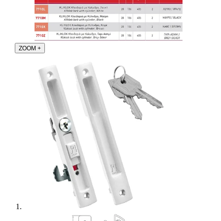
ZOOM
+