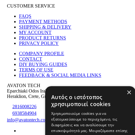
CUSTOMER SERVICE
FAQS
PAYMENT METHODS
SHIPPING & DELIVERY
MY ACCOUNT
PRODUCT RETURNS
PRIVACY POLICY
COMPANY PROFILE
CONTACT
DIY BUYING GUIDES
TERMS OF USE
FEEDBACK & SOCIAL MEDIA LINKS
AVATON TECH
×
Eparchiaki Odos Irakliou Agiou Silla 275
,
PS: 71500
Αυτός ο ιστότοπος
Heraklion
,
Crete
,
Greece
χρησιμοποιεί cookies
2816008226
6938584904
Χρησιμοποιούμε cookies για να
εξατομικεύσουμε το περιεχόμενο, τις
info@avatontech.com
διαφημίσεις και να αναλύσουμε την
επισκεψιμότητά μας. Μοιραζόμαστε επίσης