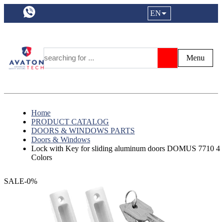
a11y.languageSelection:
EN
Login|Reg
My Fa
Y
Menu
Search
Home
PRODUCT CATALOG
DOORS & WINDOWS PARTS
Doors & Windows
Lock with Key for sliding aluminum doors DOMUS 7710 4
Colors
SALE-0%