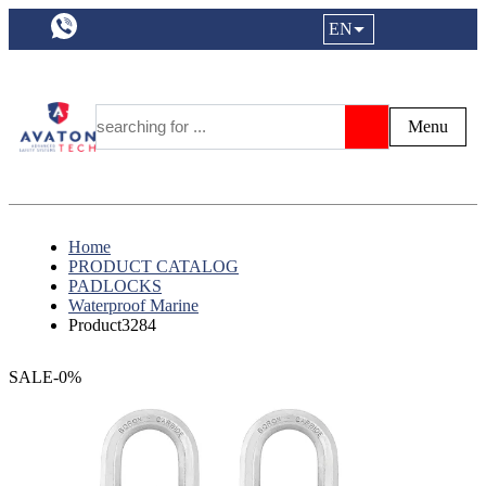
a11y.languageSelection:
EN
Login|Reg
My Fa
Y
Menu
Search
Home
PRODUCT CATALOG
PADLOCKS
Waterproof Marine
Product3284
SALE-0%