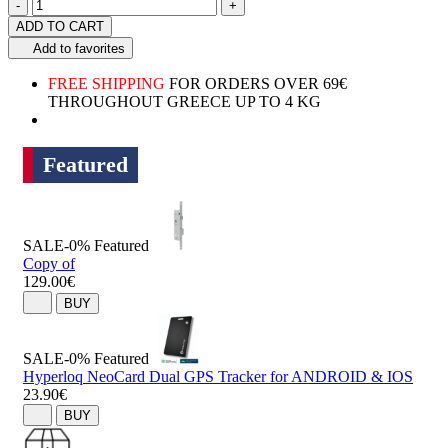
Quantity
product.increase.quantity
product.decrease.quantity
-
+
ADD TO CART
Add to favorites
FREE SHIPPING
FOR ORDERS OVER 69€
THROUGHOUT GREECE UP TO 4 KG
Featured
SALE-0%
Featured
Copy of
129.00€
BUY
SALE-0%
Featured
Hyperloq NeoCard Dual GPS Tracker for ANDROID & IOS
23.90€
BUY