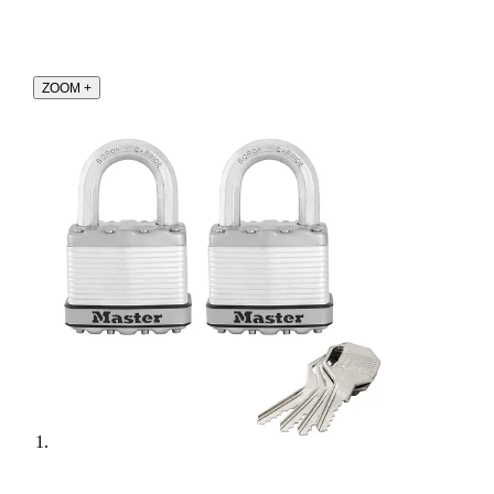
ZOOM
+