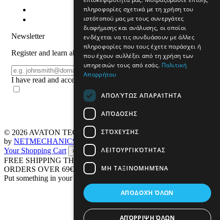
πληροφορίες σχετικά με τη χρήση του
ιστότοπού μας με τους συνεργάτες
διαφήμισης και ανάλυσης, οι οποίοι
Newsletter
ενδέχεται να τις συνδυάσουν με άλλες
πληροφορίες που τους έχετε παράσχει ή
Register and learn about products and offers
που έχουν συλλέξει από τη χρήση των
υπηρεσιών τους από εσάς.
Πολιτική
Email
REGISTER
Απορρήτου
I have read and accept the
terms of use
ΑΠΟΛΎΤΩΣ ΑΠΑΡΑΊΤΗΤΑ
ΑΠΌΔΟΣΗΣ
ΣΤΌΧΕΥΣΗΣ
© 2026
AVATON TECH
All rights reserved Designed & developed
by
NETMECHANICS
ΛΕΙΤΟΥΡΓΙΚΌΤΗΤΑΣ
Your Shopping Cart
×
FREE SHIPPING THROUGHOUT GREECE UP TO 4 KG FOR
ΜΗ ΤΑΞΙΝΟΜΗΜΈΝΑ
ORDERS OVER 69€
Put something in your cart
ΑΠΟΔΟΧΉ ΌΛΩΝ
ΑΠΌΡΡΙΨΗ ΌΛΩΝ