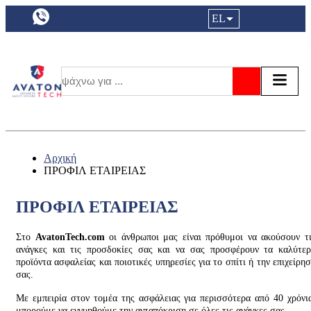
a11y.languageSelection:
EL
Είσοδος|
Τα αγ
Τ
Αναζήτησ
Αρχική
ΠΡΟΦΙΛ ΕΤΑΙΡΕΙΑΣ
ΠΡΟΦΙΛ ΕΤΑΙΡΕΙΑΣ
Στο
AvatonTech.com
οι άνθρωποι μας είναι πρόθυμοι να ακούσουν τ
ανάγκες και τις προσδοκίες σας και να σας προσφέρουν τα καλύτε
προϊόντα ασφαλείας και ποιοτικές υπηρεσίες για το σπίτι ή την επιχείρη
σας.
Με εμπειρία στον τομέα της ασφάλειας για περισσότερα από 40 χρόνι
μπορούμε να εγγυηθούμε την ανταπόκριση σε όλες τις ανάγκες σας.