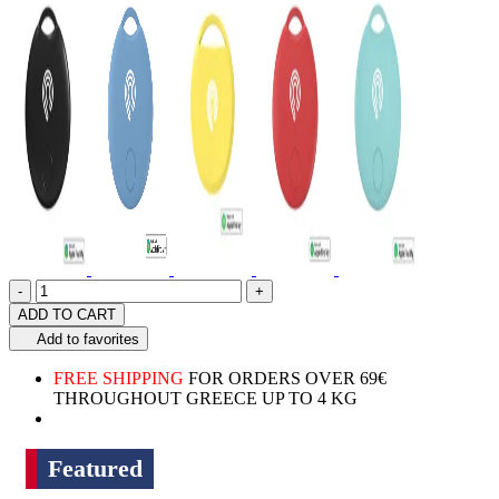
Quantity
product.increase.quantity
product.decrease.quantity
-
+
ADD TO CART
Add to favorites
FREE SHIPPING
FOR ORDERS OVER 69€
THROUGHOUT GREECE UP TO 4 KG
Featured