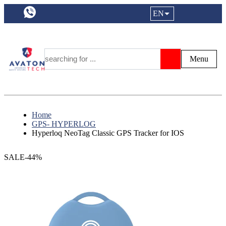
a11y.languageSelection:
EN
Login|Reg
My Fa
Y
Menu
Search
Home
GPS- HYPERLOG
Hyperloq NeoTag Classic GPS Tracker for IOS
SALE-44%