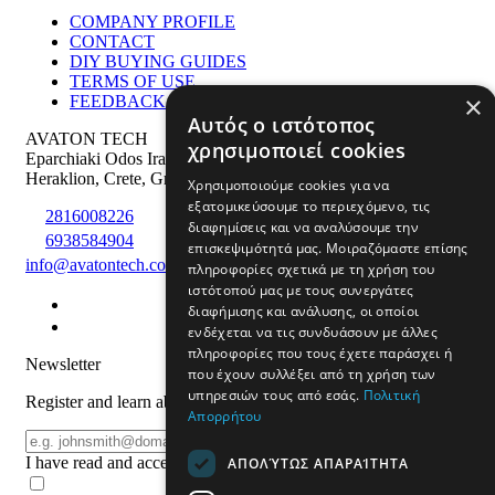
COMPANY PROFILE
CONTACT
DIY BUYING GUIDES
TERMS OF USE
×
FEEDBACK & SOCIAL MEDIA LINKS
Αυτός ο ιστότοπος
AVATON TECH
χρησιμοποιεί cookies
Eparchiaki Odos Irakliou Agiou Silla 275
,
PS: 71500
Heraklion
,
Crete
,
Greece
Χρησιμοποιούμε cookies για να
εξατομικεύσουμε το περιεχόμενο, τις
2816008226
διαφημίσεις και να αναλύσουμε την
6938584904
επισκεψιμότητά μας. Μοιραζόμαστε επίσης
info@avatontech.com
πληροφορίες σχετικά με τη χρήση του
ιστότοπού μας με τους συνεργάτες
διαφήμισης και ανάλυσης, οι οποίοι
ενδέχεται να τις συνδυάσουν με άλλες
πληροφορίες που τους έχετε παράσχει ή
Newsletter
που έχουν συλλέξει από τη χρήση των
υπηρεσιών τους από εσάς.
Πολιτική
Register and learn about products and offers
Απορρήτου
Email
REGISTER
I have read and accept the
terms of use
ΑΠΟΛΎΤΩΣ ΑΠΑΡΑΊΤΗΤΑ