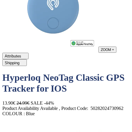
ZOOM
+
Attributes
Shipping
Hyperloq NeoTag Classic GPS
Tracker for IOS
13.90€
24.99€
SALE -44%
Product Availability
Available
, Product Code:
50282024730962
COLOUR :
Blue