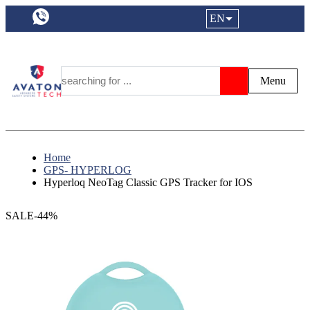
a11y.languageSelection:
EN
Login|Reg
My Fa
Y
Menu
Search
Home
GPS- HYPERLOG
Hyperloq NeoTag Classic GPS Tracker for IOS
SALE-44%