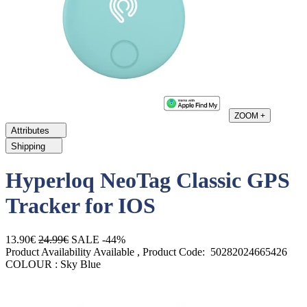
ZOOM
+
Attributes
Shipping
Hyperloq NeoTag Classic GPS
Tracker for IOS
13.90€
24.99€
SALE -44%
Product Availability
Available
, Product Code:
50282024665426
COLOUR :
Sky Blue