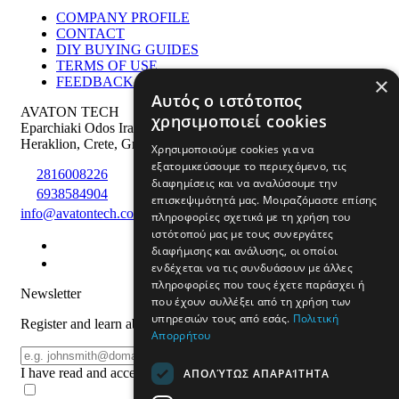
COMPANY PROFILE
CONTACT
DIY BUYING GUIDES
TERMS OF USE
×
FEEDBACK & SOCIAL MEDIA LINKS
Αυτός ο ιστότοπος
AVATON TECH
χρησιμοποιεί cookies
Eparchiaki Odos Irakliou Agiou Silla 275
,
PS: 71500
Heraklion
,
Crete
,
Greece
Χρησιμοποιούμε cookies για να
εξατομικεύσουμε το περιεχόμενο, τις
2816008226
διαφημίσεις και να αναλύσουμε την
6938584904
επισκεψιμότητά μας. Μοιραζόμαστε επίσης
info@avatontech.com
πληροφορίες σχετικά με τη χρήση του
ιστότοπού μας με τους συνεργάτες
διαφήμισης και ανάλυσης, οι οποίοι
ενδέχεται να τις συνδυάσουν με άλλες
πληροφορίες που τους έχετε παράσχει ή
Newsletter
που έχουν συλλέξει από τη χρήση των
υπηρεσιών τους από εσάς.
Πολιτική
Register and learn about products and offers
Απορρήτου
Email
REGISTER
I have read and accept the
terms of use
ΑΠΟΛΎΤΩΣ ΑΠΑΡΑΊΤΗΤΑ