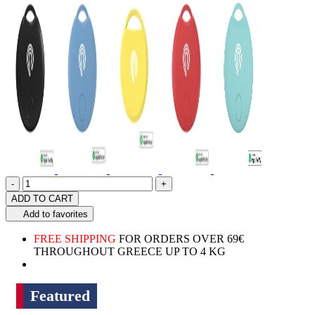
Quantity
product.increase.quantity
product.decrease.quantity
-
+
ADD TO CART
Add to favorites
FREE SHIPPING
FOR ORDERS OVER 69€
THROUGHOUT GREECE UP TO 4 KG
Featured