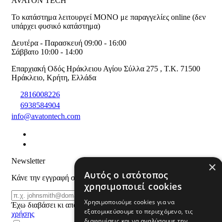
AVATON TECH
Το κατάστημα λειτουργεί ΜΟΝΟ με παραγγελίες online (δεν
υπάρχει φυσικό κατάστημα)
Δευτέρα - Παρασκευή 09:00 - 16:00
Σάββατο 10:00 - 14:00
Επαρχιακή Οδός Ηράκλειου Αγίου Σύλλα 275
,
T.K. 71500
Ηράκλειο
,
Κρήτη
,
Ελλάδα
2816008226
6938584904
info@avatontech.com
Newsletter
×
Αυτός ο ιστότοπος
Κάνε την εγγραφή σου και μάθε για προϊόντα και προσφορές
χρησιμοποιεί cookies
Email
ΕΓΓΡΑΦΗ
Χρησιμοποιούμε cookies για να
Έχω διαβάσει κι αποδέχομαι τους
όρους
εξατομικεύσουμε το περιεχόμενο, τις
χρήσης
διαφημίσεις και να αναλύσουμε την