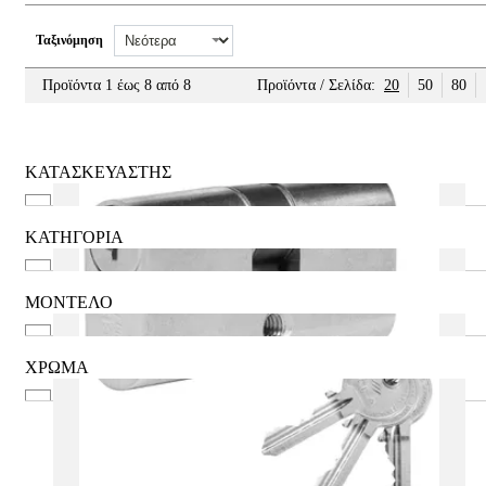
Ταξινόμηση
Προϊόντα 1 έως 8 από 8
Προϊόντα / Σελίδα:
20
50
80
ΚΑΤΑΣΚΕΥΑΣΤΗΣ
ABUS
CISA
ΚΑΤΗΓΟΡΙΑ
ISEO
Με πόμολο
Ξενοδοχείων
ΜΟΝΤΕΛΟ
(Πόμολο 30) - 30mm
(Πόμολο 30) - 40mm
ΧΡΩΜΑ
(Πόμολο 30) - 45mm
Ασημί
(Πόμολο 30) - 50mm
Ασημί (Nickel)
(Πόμολο 30) - 60mm
Χρυσό
(Πόμολο 30) - 70mm
Χρυσό (Brass)