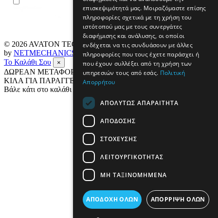
επισκεψιμότητά μας. Μοιραζόμαστε επίσης
πληροφορίες σχετικά με τη χρήση του
ιστότοπού μας με τους συνεργάτες
διαφήμισης και ανάλυσης, οι οποίοι
© 2026
AVATON TECH
All rights reserved Designed & developed
ενδέχεται να τις συνδυάσουν με άλλες
by
NETMECHANICS
πληροφορίες που τους έχετε παράσχει ή
Το Καλάθι Σου
×
που έχουν συλλέξει από τη χρήση των
ΔΩΡΕΑΝ ΜΕΤΑΦΟΡΙΚΑ ΣΕ ΟΛΗ ΤΗΝ ΕΛΛΑΔΑ ΕΩΣ 4
υπηρεσιών τους από εσάς.
Πολιτική
ΚΙΛΑ ΓΙΑ ΠΑΡΑΓΓΕΛΙΕΣ ΑΝΩ ΤΩΝ 69€
Απορρήτου
Βάλε κάτι στο καλάθι σου
ΑΠΟΛΎΤΩΣ ΑΠΑΡΑΊΤΗΤΑ
ΑΠΌΔΟΣΗΣ
ΣΤΌΧΕΥΣΗΣ
ΛΕΙΤΟΥΡΓΙΚΌΤΗΤΑΣ
ΜΗ ΤΑΞΙΝΟΜΗΜΈΝΑ
ΑΠΟΔΟΧΉ ΌΛΩΝ
ΑΠΌΡΡΙΨΗ ΌΛΩΝ