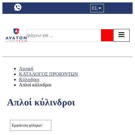
a11y.languageSelection:
EL
Είσοδος|
Τα αγ
Τ
Αναζήτησ
Αρχική
ΚΑΤΑΛΟΓΟΣ ΠΡΟΙΟΝΤΩΝ
Κύλινδροι
Απλοί κύλινδροι
Απλοί κύλινδροι
Εμφάνιση φίλτρων