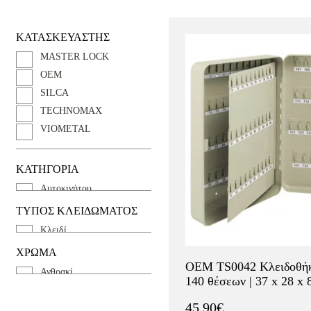
ΚΑΤΑΣΚΕΥΑΣΤΗΣ
MASTER LOCK
OEM
SILCA
TECHNOMAX
VIOMETAL
ΚΑΤΗΓΟΡΙΑ
Αυτοκινήτου
Δαπέδου Τοίχου
ΤΥΠΟΣ ΚΛΕΙΔΩΜΑΤΟΣ
Εξωτερικού χώρου
Κλειδί
Μοτοσυκλέτας
Μηχανικό Κωδικό
ΧΡΩΜΑ
Ξενοδοχείου
OEM TS0042 Κλειδοθήκ
Ανθρακί
Ξενοδοχείων
140 θέσεων | 37 x 28 x 
Γκρί
45.90€
Δες περισσότερα
Καφέ