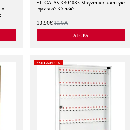
SILCA AVK404033 Μαγνητικό κουτί για
μό
εφεδρικά Κλειδιά
ς
13.90€
15.60€
ΑΓΟΡΑ
ΕΚΠΤΩΣΗ-34%