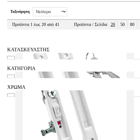
Ταξινόμηση
Προϊόντα 1 έως 20 από 41
Προϊόντα / Σελίδα:
20
50
80
ΚΑΤΑΣΚΕΥΑΣΤΗΣ
AMI
CISA
ΚΑΤΗΓΟΡΙΑ
DOMUS
WC - Μπάνιου
EXTRALOCK
Αλουμινίου & Σιδερένιας
ΧΡΩΜΑ
INAL
Ασφάλειες Θυρών
Ασημί
SECUREMME
Ατσάλινο
Ασημί (Nickel)
Εσωτερικού χώρου
Καφέ
Ματάκια πόρτας
Λευκό
Μαύρο
Δες περισσότερα
Μπρονζέ