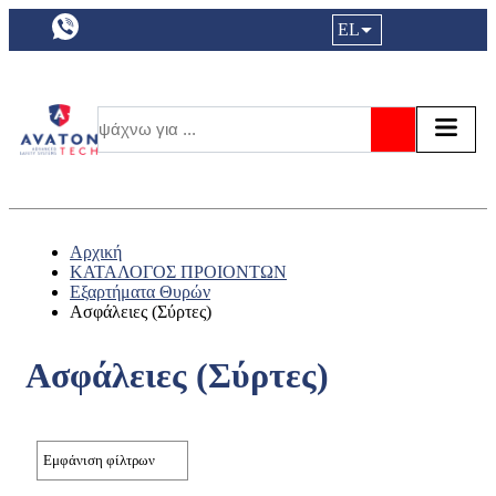
a11y.languageSelection:
EL
Είσοδος|
Τα αγ
Τ
Αναζήτησ
Αρχική
ΚΑΤΑΛΟΓΟΣ ΠΡΟΙΟΝΤΩΝ
Εξαρτήματα Θυρών
Ασφάλειες (Σύρτες)
Ασφάλειες (Σύρτες)
Εμφάνιση φίλτρων