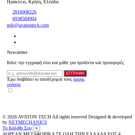
Ηράκλειο
,
Κρήτη
,
Ελλάδα
2816008226
6938584904
info@avatontech.com
Newsletter
Κάνε την εγγραφή σου και μάθε για προϊόντα και προσφορές
Email
ΕΓΓΡΑΦΗ
Έχω διαβάσει κι αποδέχομαι τους
όρους
χρήσης
© 2026
AVATON TECH
All rights reserved Designed & developed
by
NETMECHANICS
Το Καλάθι Σου
×
ΔΩΡΕΑΝ ΜΕΤΑΦΟΡΙΚΑ ΣΕ ΟΛΗ ΤΗΝ ΕΛΛΑΔΑ ΕΩΣ 4