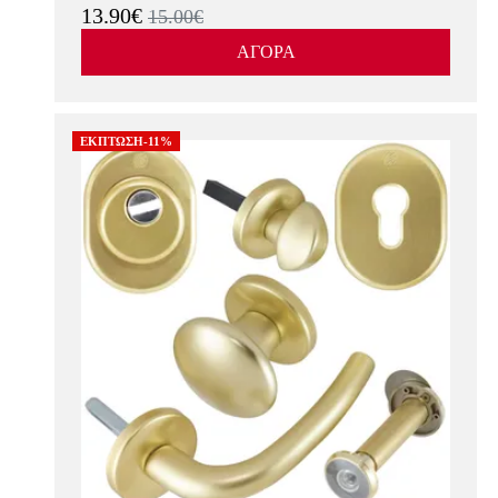
13.90€
15.00€
ΑΓΟΡΑ
ΕΚΠΤΩΣΗ-11%