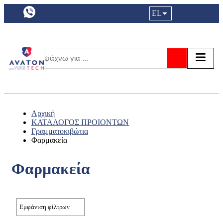
a11y.languageSelection:
EL
Είσοδος|
Τα αγ
Τ
Αναζήτησ
Αρχική
ΚΑΤΑΛΟΓΟΣ ΠΡΟΙΟΝΤΩΝ
Γραμματοκιβώτια
Φαρμακεία
Φαρμακεία
Εμφάνιση φίλτρων