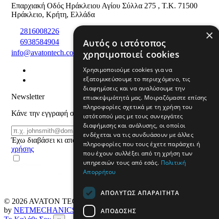
Επαρχιακή Οδός Ηράκλειου Αγίου Σύλλα 275
,
T.K. 71500
Ηράκλειο
,
Κρήτη
,
Ελλάδα
2816008226
×
Αυτός ο ιστότοπος
6938584904
info@avatontech.com
χρησιμοποιεί cookies
Χρησιμοποιούμε cookies για να
εξατομικεύσουμε το περιεχόμενο, τις
διαφημίσεις και να αναλύσουμε την
Newsletter
επισκεψιμότητά μας. Μοιραζόμαστε επίσης
πληροφορίες σχετικά με τη χρήση του
Κάνε την εγγραφή σου και μάθε για προϊόντα και προσφορές
ιστότοπού μας με τους συνεργάτες
διαφήμισης και ανάλυσης, οι οποίοι
Email
ΕΓΓΡΑΦΗ
ενδέχεται να τις συνδυάσουν με άλλες
Έχω διαβάσει κι αποδέχομαι τους
όρους
πληροφορίες που τους έχετε παράσχει ή
χρήσης
που έχουν συλλέξει από τη χρήση των
υπηρεσιών τους από εσάς.
Πολιτική
Απορρήτου
ΑΠΟΛΎΤΩΣ ΑΠΑΡΑΊΤΗΤΑ
© 2026
AVATON TECH
All rights reserved Designed & developed
by
NETMECHANICS
ΑΠΌΔΟΣΗΣ