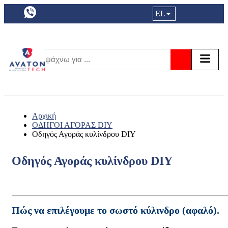
a11y.languageSelection:
EL
Είσοδος|
Τα αγ
Τ
Αναζήτησ
Αρχική
ΟΔΗΓΟΙ ΑΓΟΡΑΣ DIY
Οδηγός Αγοράς κυλίνδρου DIY
Οδηγός Αγοράς κυλίνδρου DIY
Πώς να επιλέγουμε το σωστό κύλινδρο (αφαλό).