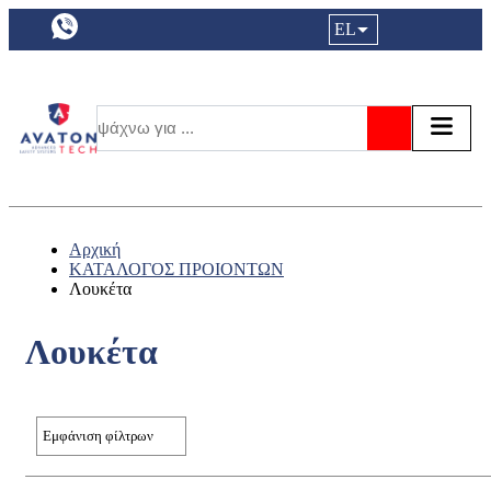
a11y.languageSelection:
EL
Είσοδος|
Τα αγ
Τ
Αναζήτησ
Αρχική
ΚΑΤΑΛΟΓΟΣ ΠΡΟΙΟΝΤΩΝ
Λουκέτα
Λουκέτα
Εμφάνιση φίλτρων