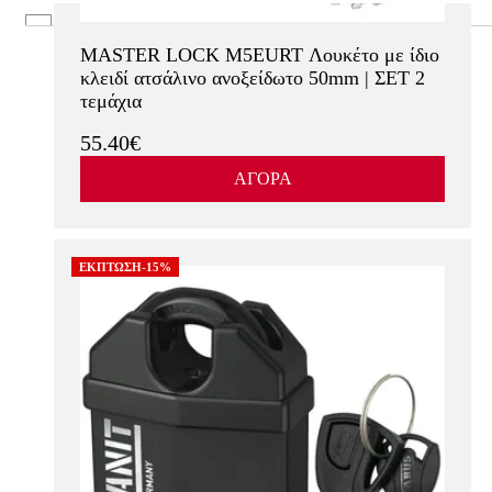
Δες περισσότερα
Χρυσό
Ασφαλείας
Χρυσό (Brass)
Ελεγχόμενης Αντιγραφής
MASTER LOCK M5EURT Λουκέτο με ίδιο
κλειδί ατσάλινο ανοξείδωτο 50mm | ΣΕΤ 2
τεμάχια
55.40€
ΑΓΟΡΑ
ΕΚΠΤΩΣΗ-15%