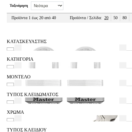
Ταξινόμηση
Προϊόντα 1 έως 20 από 40
Προϊόντα / Σελίδα:
20
50
80
ΚΑΤΑΣΚΕΥΑΣΤΗΣ
ABUS
CISA
ΚΑΤΗΓΟΡΙΑ
ISEO
Αδιάβροχο
MASTER LOCK
Ανοξείδωτο
ΜΟΝΤΕΛΟ
Ασφάλειες Θυρών
06300.18
Ατσάλινο
20mm
ΤΥΠΟΣ ΚΛΕΙΔΩΜΑΤΟΣ
Για άτομα με αναπηρία
25mm
Κλειδί
Ελεγχόμενης Αντιγραφής
30mm
Μηχανικό Κωδικό
ΧΡΩΜΑ
40mm
Δες περισσότερα
Ασημί (Nickel)
50mm
Μαύρο
ΤΥΠΟΣ ΚΛΕΙΔΙΟΥ