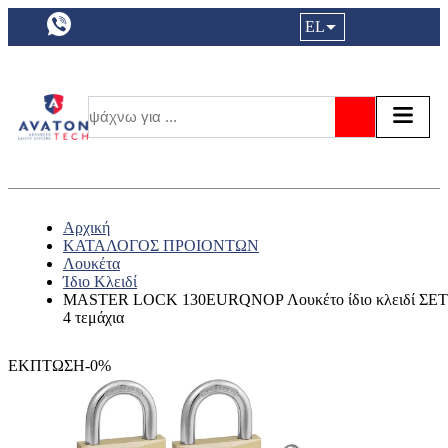
a11y.languageSelection:
EL
Είσοδος|
Τα αγ
Τ
Αναζήτησ
Αρχική
ΚΑΤΑΛΟΓΟΣ ΠΡΟΙΟΝΤΩΝ
Λουκέτα
Ίδιο Κλειδί
MASTER LOCK 130EURQNOP Λουκέτο ίδιο κλειδί ΣΕΤ
4 τεμάχια
ΕΚΠΤΩΣΗ-0%