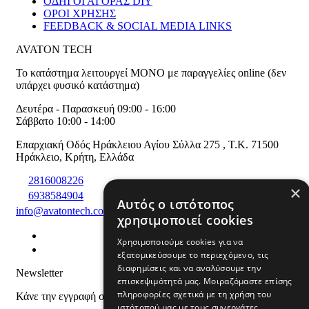
ΟΔΗΓΟΙ ΑΓΟΡΑΣ DIY
ΟΡΟΙ ΧΡΗΣΗΣ
FEEDBACK & SOCIAL MEDIA LINKS
AVATON TECH
Το κατάστημα λειτουργεί ΜΟΝΟ με παραγγελίες online (δεν
υπάρχει φυσικό κατάστημα)
Δευτέρα - Παρασκευή 09:00 - 16:00
Σάββατο 10:00 - 14:00
Επαρχιακή Οδός Ηράκλειου Αγίου Σύλλα 275
,
T.K. 71500
Ηράκλειο
,
Κρήτη
,
Ελλάδα
2816008226
×
6938584904
Αυτός ο ιστότοπος
info@avatontech.com
χρησιμοποιεί cookies
Χρησιμοποιούμε cookies για να
εξατομικεύσουμε το περιεχόμενο, τις
διαφημίσεις και να αναλύσουμε την
Newsletter
επισκεψιμότητά μας. Μοιραζόμαστε επίσης
πληροφορίες σχετικά με τη χρήση του
Κάνε την εγγραφή σου και μάθε για προϊόντα και προσφορές
ιστότοπού μας με τους συνεργάτες