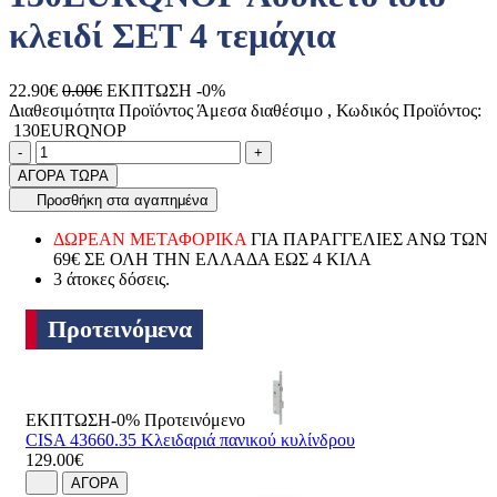
κλειδί ΣΕΤ 4 τεμάχια
22.90€
0.00€
ΕΚΠΤΩΣΗ -0%
Διαθεσιμότητα Προϊόντος
Άμεσα διαθέσιμο
, Κωδικός Προϊόντος:
130EURQNOP
Ποσότητα
product.increase.quantity
product.decrease.quantity
-
+
ΑΓΟΡΑ ΤΩΡΑ
Προσθήκη στα αγαπημένα
ΔΩΡΕΑΝ ΜΕΤΑΦΟΡΙΚΑ
ΓΙΑ ΠΑΡΑΓΓΕΛΙΕΣ ΑΝΩ ΤΩΝ
69€ ΣΕ ΟΛΗ ΤΗΝ ΕΛΛΑΔΑ ΕΩΣ 4 ΚΙΛΑ
3 άτοκες δόσεις.
Προτεινόμενα
ΕΚΠΤΩΣΗ-0%
Προτεινόμενο
CISA 43660.35 Κλειδαριά πανικού κυλίνδρου
129.00€
ΑΓΟΡΑ