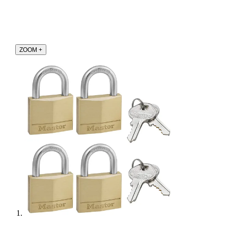
ZOOM
+