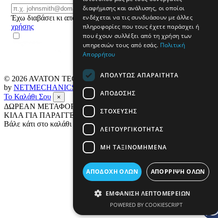
Email
διαφήμισης και ανάλυσης, οι οποίοι
ΕΓΓΡΑΦΗ
ενδέχεται να τις συνδυάσουν με άλλες
Έχω διαβάσει κι αποδέχομαι τους
όρους
πληροφορίες που τους έχετε παράσχει ή
χρήσης
που έχουν συλλέξει από τη χρήση των
υπηρεσιών τους από εσάς.
Πολιτική
Απορρήτου
ΑΠΟΛΎΤΩΣ ΑΠΑΡΑΊΤΗΤΑ
© 2026
AVATON TECH
All rights reserved Designed & developed
by
NETMECHANICS
ΑΠΌΔΟΣΗΣ
Το Καλάθι Σου
×
ΔΩΡΕΑΝ ΜΕΤΑΦΟΡΙΚΑ ΣΕ ΟΛΗ ΤΗΝ ΕΛΛΑΔΑ ΕΩΣ 4
ΣΤΌΧΕΥΣΗΣ
ΚΙΛΑ ΓΙΑ ΠΑΡΑΓΓΕΛΙΕΣ ΑΝΩ ΤΩΝ 69€
Βάλε κάτι στο καλάθι σου
ΛΕΙΤΟΥΡΓΙΚΌΤΗΤΑΣ
ΜΗ ΤΑΞΙΝΟΜΗΜΈΝΑ
ΑΠΟΔΟΧΉ ΌΛΩΝ
ΑΠΌΡΡΙΨΗ ΌΛΩΝ
ΕΜΦΆΝΙΣΗ ΛΕΠΤΟΜΕΡΕΙΏΝ
POWERED BY COOKIESCRIPT