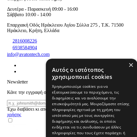
Δευτέρα - Παρασκευή 09:00 - 16:00
Σάββατο 10:00 - 14:00
Επαρχιακή Οδός Ηράκλειου Αγίου Σύλλα 275
,
T.K. 71500
Ηράκλειο
,
Κρήτη
,
Ελλάδα
2816008226
6938584904
info@avatontech.com
×
Αυτός ο ιστότοπος
χρησιμοποιεί cookies
Newsletter
Χρησιμοποιούμε cookies για να
εξατομικεύσουμε το περιεχόμενο, τις
Κάνε την εγγραφή σου και μάθε για προϊόντα και προσφορές
διαφημίσεις και να αναλύσουμε την
Email
ΕΓΓΡΑΦΗ
επισκεψιμότητά μας. Μοιραζόμαστε επίσης
Έχω διαβάσει κι αποδέχομαι τους
όρους
πληροφορίες σχετικά με τη χρήση του
χρήσης
ιστότοπού μας με τους συνεργάτες
διαφήμισης και ανάλυσης, οι οποίοι
ενδέχεται να τις συνδυάσουν με άλλες
πληροφορίες που τους έχετε παράσχει ή