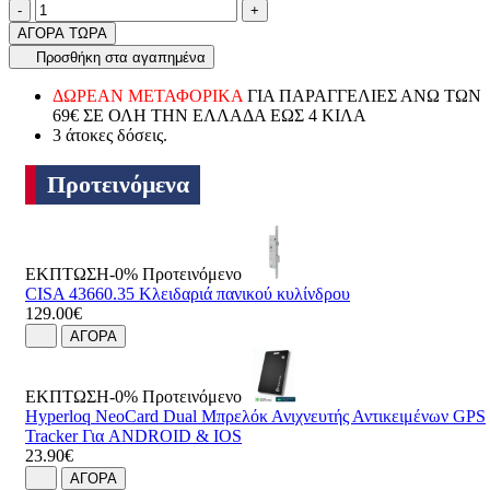
Ποσότητα
product.increase.quantity
product.decrease.quantity
-
+
ΑΓΟΡΑ ΤΩΡΑ
Προσθήκη στα αγαπημένα
ΔΩΡΕΑΝ ΜΕΤΑΦΟΡΙΚΑ
ΓΙΑ ΠΑΡΑΓΓΕΛΙΕΣ ΑΝΩ ΤΩΝ
69€ ΣΕ ΟΛΗ ΤΗΝ ΕΛΛΑΔΑ ΕΩΣ 4 ΚΙΛΑ
3 άτοκες δόσεις.
Προτεινόμενα
ΕΚΠΤΩΣΗ-0%
Προτεινόμενο
CISA 43660.35 Κλειδαριά πανικού κυλίνδρου
129.00€
ΑΓΟΡΑ
ΕΚΠΤΩΣΗ-0%
Προτεινόμενο
Hyperloq NeoCard Dual Μπρελόκ Ανιχνευτής Αντικειμένων GPS
Tracker Για ANDROID & IOS
23.90€
ΑΓΟΡΑ