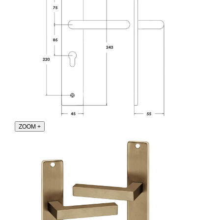
ZOOM
+