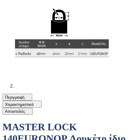
Περιγραφή
Χαρακτηριστικά
Αποστολές
MASTER LOCK
140EURQNOP Λουκέτο ίδιο