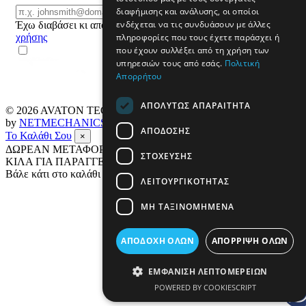
Email
διαφήμισης και ανάλυσης, οι οποίοι
ΕΓΓΡΑΦΗ
ενδέχεται να τις συνδυάσουν με άλλες
Έχω διαβάσει κι αποδέχομαι τους
όρους
πληροφορίες που τους έχετε παράσχει ή
χρήσης
που έχουν συλλέξει από τη χρήση των
υπηρεσιών τους από εσάς.
Πολιτική
Απορρήτου
ΑΠΟΛΎΤΩΣ ΑΠΑΡΑΊΤΗΤΑ
© 2026
AVATON TECH
All rights reserved Designed & developed
by
NETMECHANICS
ΑΠΌΔΟΣΗΣ
Το Καλάθι Σου
×
ΔΩΡΕΑΝ ΜΕΤΑΦΟΡΙΚΑ ΣΕ ΟΛΗ ΤΗΝ ΕΛΛΑΔΑ ΕΩΣ 4
ΣΤΌΧΕΥΣΗΣ
ΚΙΛΑ ΓΙΑ ΠΑΡΑΓΓΕΛΙΕΣ ΑΝΩ ΤΩΝ 69€
Βάλε κάτι στο καλάθι σου
ΛΕΙΤΟΥΡΓΙΚΌΤΗΤΑΣ
ΜΗ ΤΑΞΙΝΟΜΗΜΈΝΑ
ΑΠΟΔΟΧΉ ΌΛΩΝ
ΑΠΌΡΡΙΨΗ ΌΛΩΝ
ΕΜΦΆΝΙΣΗ ΛΕΠΤΟΜΕΡΕΙΏΝ
POWERED BY COOKIESCRIPT