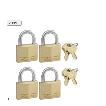
ZOOM
+