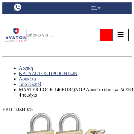
a11y.languageSelection:
EL
Είσοδος|
Τα αγ
Τ
Αναζήτησ
Αρχική
ΚΑΤΑΛΟΓΟΣ ΠΡΟΙΟΝΤΩΝ
Λουκέτα
Ίδιο Κλειδί
MASTER LOCK 140EURQNOP Λουκέτο ίδιο κλειδί ΣΕΤ
4 τεμάχια
ΕΚΠΤΩΣΗ-0%