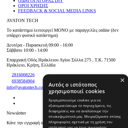
ΟΔΗΓΟΙ ΑΓΟΡΑΣ DIY
ΟΡΟΙ ΧΡΗΣΗΣ
FEEDBACK & SOCIAL MEDIA LINKS
AVATON TECH
Το κατάστημα λειτουργεί ΜΟΝΟ με παραγγελίες online (δεν
υπάρχει φυσικό κατάστημα)
Δευτέρα - Παρασκευή 09:00 - 16:00
Σάββατο 10:00 - 14:00
Επαρχιακή Οδός Ηράκλειου Αγίου Σύλλα 275
,
T.K. 71500
Ηράκλειο
,
Κρήτη
,
Ελλάδα
2816008226
×
6938584904
Αυτός ο ιστότοπος
info@avatontech.com
χρησιμοποιεί cookies
Χρησιμοποιούμε cookies για να
εξατομικεύσουμε το περιεχόμενο, τις
διαφημίσεις και να αναλύσουμε την
Newsletter
επισκεψιμότητά μας. Μοιραζόμαστε επίσης
πληροφορίες σχετικά με τη χρήση του
Κάνε την εγγραφή σου και μάθε για προϊόντα και προσφορές
ιστότοπού μας με τους συνεργάτες