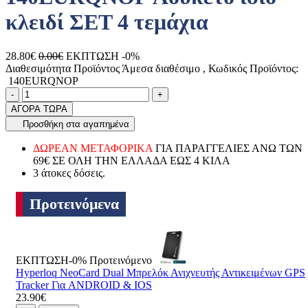
κλειδί ΣΕΤ 4 τεμάχια
28.80€
0.00€
ΕΚΠΤΩΣΗ -0%
Διαθεσιμότητα Προϊόντος
Άμεσα διαθέσιμο
, Κωδικός Προϊόντος:
140EURQNOP
Ποσότητα
product.increase.quantity
product.decrease.quantity
-
+
ΑΓΟΡΑ ΤΩΡΑ
Προσθήκη στα αγαπημένα
ΔΩΡΕΑΝ ΜΕΤΑΦΟΡΙΚΑ
ΓΙΑ ΠΑΡΑΓΓΕΛΙΕΣ ΑΝΩ ΤΩΝ
69€ ΣΕ ΟΛΗ ΤΗΝ ΕΛΛΑΔΑ ΕΩΣ 4 ΚΙΛΑ
3 άτοκες δόσεις.
Προτεινόμενα
ΕΚΠΤΩΣΗ-0%
Προτεινόμενο
Hyperloq NeoCard Dual Μπρελόκ Ανιχνευτής Αντικειμένων GPS
Tracker Για ANDROID & IOS
23.90€