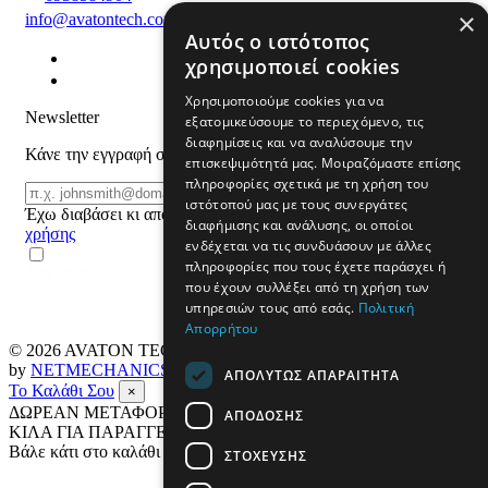
×
info@avatontech.com
Αυτός ο ιστότοπος
χρησιμοποιεί cookies
Χρησιμοποιούμε cookies για να
Newsletter
εξατομικεύσουμε το περιεχόμενο, τις
διαφημίσεις και να αναλύσουμε την
Κάνε την εγγραφή σου και μάθε για προϊόντα και προσφορές
επισκεψιμότητά μας. Μοιραζόμαστε επίσης
πληροφορίες σχετικά με τη χρήση του
Email
ΕΓΓΡΑΦΗ
ιστότοπού μας με τους συνεργάτες
Έχω διαβάσει κι αποδέχομαι τους
όρους
διαφήμισης και ανάλυσης, οι οποίοι
χρήσης
ενδέχεται να τις συνδυάσουν με άλλες
πληροφορίες που τους έχετε παράσχει ή
που έχουν συλλέξει από τη χρήση των
υπηρεσιών τους από εσάς.
Πολιτική
Απορρήτου
© 2026
AVATON TECH
All rights reserved Designed & developed
by
NETMECHANICS
ΑΠΟΛΎΤΩΣ ΑΠΑΡΑΊΤΗΤΑ
Το Καλάθι Σου
×
ΔΩΡΕΑΝ ΜΕΤΑΦΟΡΙΚΑ ΣΕ ΟΛΗ ΤΗΝ ΕΛΛΑΔΑ ΕΩΣ 4
ΑΠΌΔΟΣΗΣ
ΚΙΛΑ ΓΙΑ ΠΑΡΑΓΓΕΛΙΕΣ ΑΝΩ ΤΩΝ 69€
Βάλε κάτι στο καλάθι σου
ΣΤΌΧΕΥΣΗΣ