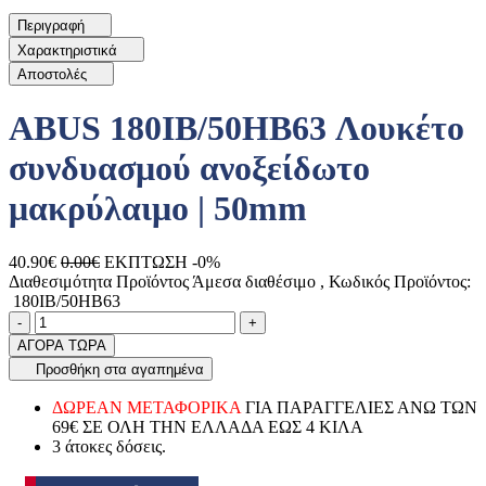
Περιγραφή
Χαρακτηριστικά
Αποστολές
ABUS 180IB/50HB63 Λουκέτο
συνδυασμού ανοξείδωτο
μακρύλαιμο | 50mm
40.90€
0.00€
ΕΚΠΤΩΣΗ -0%
Διαθεσιμότητα Προϊόντος
Άμεσα διαθέσιμο
, Κωδικός Προϊόντος:
180IB/50HB63
Ποσότητα
product.increase.quantity
product.decrease.quantity
-
+
ΑΓΟΡΑ ΤΩΡΑ
Προσθήκη στα αγαπημένα
ΔΩΡΕΑΝ ΜΕΤΑΦΟΡΙΚΑ
ΓΙΑ ΠΑΡΑΓΓΕΛΙΕΣ ΑΝΩ ΤΩΝ
69€ ΣΕ ΟΛΗ ΤΗΝ ΕΛΛΑΔΑ ΕΩΣ 4 ΚΙΛΑ
3 άτοκες δόσεις.