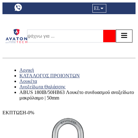
a11y.languageSelection:
EL
Είσοδος|
Τα αγ
Τ
Αναζήτησ
Αρχική
ΚΑΤΑΛΟΓΟΣ ΠΡΟΙΟΝΤΩΝ
Λουκέτα
Ανοξείδωτα Θαλάσσης
ABUS 180IB/50HB63 Λουκέτο συνδυασμού ανοξείδωτο
μακρύλαιμο | 50mm
ΕΚΠΤΩΣΗ-0%