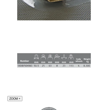
ZOOM
+