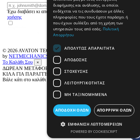
Email
διαφήμισης και ανάλυσης, οι οποίοι
ΕΓΓΡΑΦΗ
ενδέχεται να τις συνδυάσουν με άλλες
Έχω διαβάσει κι αποδέχομαι τους
όρους
πληροφορίες που τους έχετε παράσχει ή
χρήσης
που έχουν συλλέξει από τη χρήση των
υπηρεσιών τους από εσάς.
Πολιτική
Απορρήτου
ΑΠΟΛΎΤΩΣ ΑΠΑΡΑΊΤΗΤΑ
© 2026
AVATON TECH
All rights reserved Designed & developed
by
NETMECHANICS
ΑΠΌΔΟΣΗΣ
Το Καλάθι Σου
×
ΔΩΡΕΑΝ ΜΕΤΑΦΟΡΙΚΑ ΣΕ ΟΛΗ ΤΗΝ ΕΛΛΑΔΑ ΕΩΣ 4
ΣΤΌΧΕΥΣΗΣ
ΚΙΛΑ ΓΙΑ ΠΑΡΑΓΓΕΛΙΕΣ ΑΝΩ ΤΩΝ 69€
Βάλε κάτι στο καλάθι σου
ΛΕΙΤΟΥΡΓΙΚΌΤΗΤΑΣ
ΜΗ ΤΑΞΙΝΟΜΗΜΈΝΑ
ΑΠΟΔΟΧΉ ΌΛΩΝ
ΑΠΌΡΡΙΨΗ ΌΛΩΝ
ΕΜΦΆΝΙΣΗ ΛΕΠΤΟΜΕΡΕΙΏΝ
POWERED BY COOKIESCRIPT