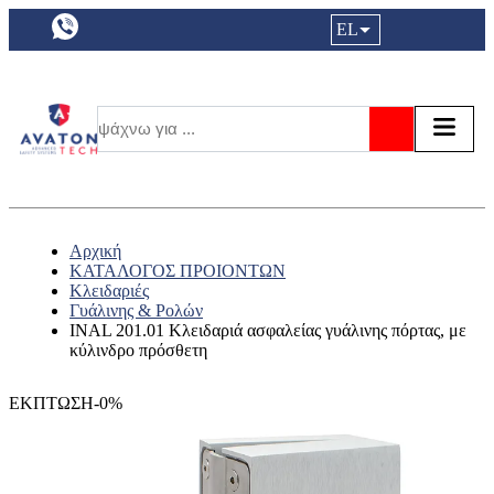
a11y.languageSelection:
EL
Είσοδος|
Τα αγ
Τ
Αναζήτησ
Αρχική
ΚΑΤΑΛΟΓΟΣ ΠΡΟΙΟΝΤΩΝ
Κλειδαριές
Γυάλινης & Ρολών
INAL 201.01 Κλειδαριά ασφαλείας γυάλινης πόρτας, με
κύλινδρο πρόσθετη
ΕΚΠΤΩΣΗ-0%