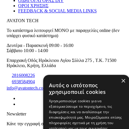
ΟΔΗΓΟΙ ΑΓΟΡΑΣ DIY
ΟΡΟΙ ΧΡΗΣΗΣ
FEEDBACK & SOCIAL MEDIA LINKS
AVATON TECH
Το κατάστημα λειτουργεί ΜΟΝΟ με παραγγελίες online (δεν
υπάρχει φυσικό κατάστημα)
Δευτέρα - Παρασκευή 09:00 - 16:00
Σάββατο 10:00 - 14:00
Επαρχιακή Οδός Ηράκλειου Αγίου Σύλλα 275
,
T.K. 71500
Ηράκλειο
,
Κρήτη
,
Ελλάδα
2816008226
×
6938584904
Αυτός ο ιστότοπος
info@avatontech.com
χρησιμοποιεί cookies
Χρησιμοποιούμε cookies για να
εξατομικεύσουμε το περιεχόμενο, τις
διαφημίσεις και να αναλύσουμε την
Newsletter
επισκεψιμότητά μας. Μοιραζόμαστε επίσης
πληροφορίες σχετικά με τη χρήση του
Κάνε την εγγραφή σου και μάθε για προϊόντα και προσφορές
ιστότοπού μας με τους συνεργάτες