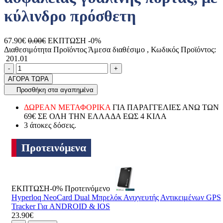
κύλινδρο πρόσθετη
67.90€
0.00€
ΕΚΠΤΩΣΗ -0%
Διαθεσιμότητα Προϊόντος
Άμεσα διαθέσιμο
, Κωδικός Προϊόντος:
201.01
Ποσότητα
product.increase.quantity
product.decrease.quantity
-
+
ΑΓΟΡΑ ΤΩΡΑ
Προσθήκη στα αγαπημένα
ΔΩΡΕΑΝ ΜΕΤΑΦΟΡΙΚΑ
ΓΙΑ ΠΑΡΑΓΓΕΛΙΕΣ ΑΝΩ ΤΩΝ
69€ ΣΕ ΟΛΗ ΤΗΝ ΕΛΛΑΔΑ ΕΩΣ 4 ΚΙΛΑ
3 άτοκες δόσεις.
Προτεινόμενα
ΕΚΠΤΩΣΗ-0%
Προτεινόμενο
Hyperloq NeoCard Dual Μπρελόκ Ανιχνευτής Αντικειμένων GPS
Tracker Για ANDROID & IOS
23.90€