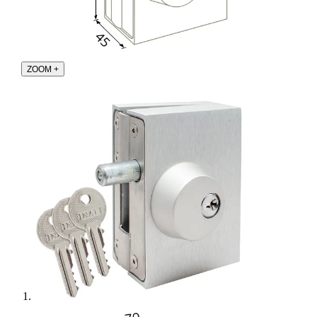
ZOOM
+