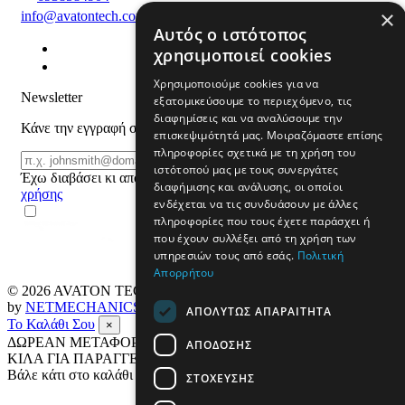
×
info@avatontech.com
Αυτός ο ιστότοπος
χρησιμοποιεί cookies
Χρησιμοποιούμε cookies για να
Newsletter
εξατομικεύσουμε το περιεχόμενο, τις
διαφημίσεις και να αναλύσουμε την
Κάνε την εγγραφή σου και μάθε για προϊόντα και προσφορές
επισκεψιμότητά μας. Μοιραζόμαστε επίσης
πληροφορίες σχετικά με τη χρήση του
Email
ΕΓΓΡΑΦΗ
ιστότοπού μας με τους συνεργάτες
Έχω διαβάσει κι αποδέχομαι τους
όρους
διαφήμισης και ανάλυσης, οι οποίοι
χρήσης
ενδέχεται να τις συνδυάσουν με άλλες
πληροφορίες που τους έχετε παράσχει ή
που έχουν συλλέξει από τη χρήση των
υπηρεσιών τους από εσάς.
Πολιτική
Απορρήτου
© 2026
AVATON TECH
All rights reserved Designed & developed
by
NETMECHANICS
ΑΠΟΛΎΤΩΣ ΑΠΑΡΑΊΤΗΤΑ
Το Καλάθι Σου
×
ΔΩΡΕΑΝ ΜΕΤΑΦΟΡΙΚΑ ΣΕ ΟΛΗ ΤΗΝ ΕΛΛΑΔΑ ΕΩΣ 4
ΑΠΌΔΟΣΗΣ
ΚΙΛΑ ΓΙΑ ΠΑΡΑΓΓΕΛΙΕΣ ΑΝΩ ΤΩΝ 69€
Βάλε κάτι στο καλάθι σου
ΣΤΌΧΕΥΣΗΣ