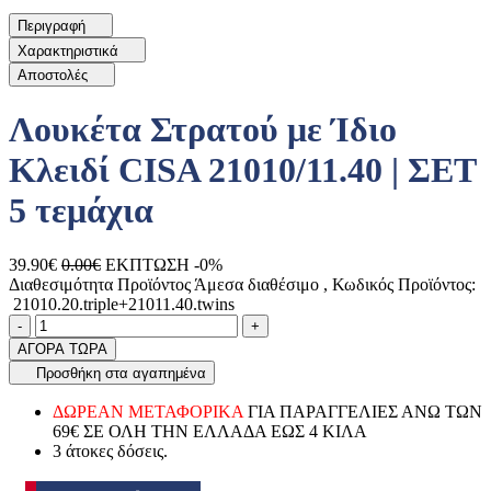
Περιγραφή
Χαρακτηριστικά
Αποστολές
Λουκέτα Στρατού με Ίδιο
Κλειδί CISA 21010/11.40 | ΣΕΤ
5 τεμάχια
39.90€
0.00€
ΕΚΠΤΩΣΗ -0%
Διαθεσιμότητα Προϊόντος
Άμεσα διαθέσιμο
, Κωδικός Προϊόντος:
21010.20.triple+21011.40.twins
Ποσότητα
product.increase.quantity
product.decrease.quantity
-
+
ΑΓΟΡΑ ΤΩΡΑ
Προσθήκη στα αγαπημένα
ΔΩΡΕΑΝ ΜΕΤΑΦΟΡΙΚΑ
ΓΙΑ ΠΑΡΑΓΓΕΛΙΕΣ ΑΝΩ ΤΩΝ
69€ ΣΕ ΟΛΗ ΤΗΝ ΕΛΛΑΔΑ ΕΩΣ 4 ΚΙΛΑ
3 άτοκες δόσεις.