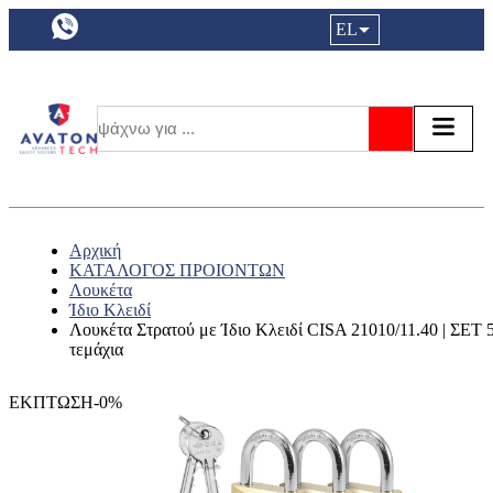
a11y.languageSelection:
EL
Είσοδος|
Τα αγ
Τ
Αναζήτησ
Αρχική
ΚΑΤΑΛΟΓΟΣ ΠΡΟΙΟΝΤΩΝ
Λουκέτα
Ίδιο Κλειδί
Λουκέτα Στρατού με Ίδιο Κλειδί CISA 21010/11.40 | ΣΕΤ 
τεμάχια
ΕΚΠΤΩΣΗ-0%