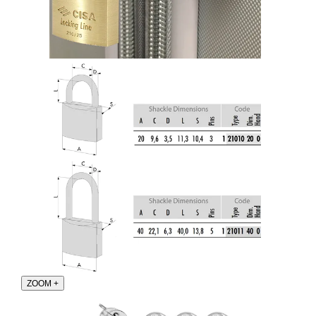
ZOOM
+