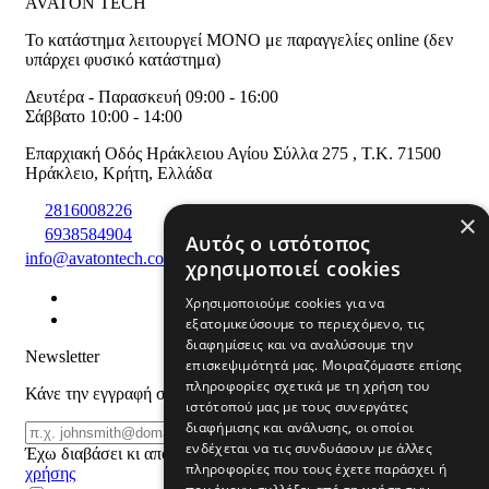
AVATON TECH
Το κατάστημα λειτουργεί ΜΟΝΟ με παραγγελίες online (δεν
υπάρχει φυσικό κατάστημα)
Δευτέρα - Παρασκευή 09:00 - 16:00
Σάββατο 10:00 - 14:00
Επαρχιακή Οδός Ηράκλειου Αγίου Σύλλα 275
,
T.K. 71500
Ηράκλειο
,
Κρήτη
,
Ελλάδα
2816008226
×
6938584904
Αυτός ο ιστότοπος
info@avatontech.com
χρησιμοποιεί cookies
Χρησιμοποιούμε cookies για να
εξατομικεύσουμε το περιεχόμενο, τις
διαφημίσεις και να αναλύσουμε την
Newsletter
επισκεψιμότητά μας. Μοιραζόμαστε επίσης
πληροφορίες σχετικά με τη χρήση του
Κάνε την εγγραφή σου και μάθε για προϊόντα και προσφορές
ιστότοπού μας με τους συνεργάτες
διαφήμισης και ανάλυσης, οι οποίοι
Email
ΕΓΓΡΑΦΗ
ενδέχεται να τις συνδυάσουν με άλλες
Έχω διαβάσει κι αποδέχομαι τους
όρους
πληροφορίες που τους έχετε παράσχει ή
χρήσης