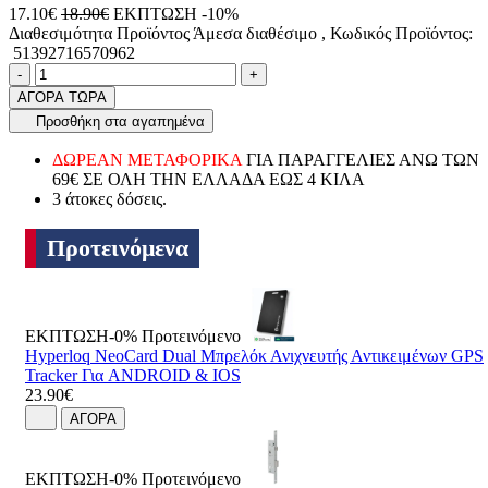
17.10€
18.90€
ΕΚΠΤΩΣΗ -10%
Διαθεσιμότητα Προϊόντος
Άμεσα διαθέσιμο
, Κωδικός Προϊόντος:
51392716570962
Ποσότητα
product.increase.quantity
product.decrease.quantity
-
+
ΑΓΟΡΑ ΤΩΡΑ
Προσθήκη στα αγαπημένα
ΔΩΡΕΑΝ ΜΕΤΑΦΟΡΙΚΑ
ΓΙΑ ΠΑΡΑΓΓΕΛΙΕΣ ΑΝΩ ΤΩΝ
69€ ΣΕ ΟΛΗ ΤΗΝ ΕΛΛΑΔΑ ΕΩΣ 4 ΚΙΛΑ
3 άτοκες δόσεις.
Προτεινόμενα
ΕΚΠΤΩΣΗ-0%
Προτεινόμενο
Hyperloq NeoCard Dual Μπρελόκ Ανιχνευτής Αντικειμένων GPS
Tracker Για ANDROID & IOS
23.90€
ΑΓΟΡΑ
ΕΚΠΤΩΣΗ-0%
Προτεινόμενο