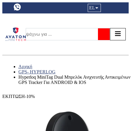
a11y.languageSelection:
EL
Είσοδος|
Τα αγ
Τ
Αναζήτησ
Αρχική
GPS- HYPERLOG
Hyperloq MiniTag Dual Μπρελόκ Ανιχνευτής Αντικειμένων
GPS Tracker Για ANDROID & IOS
ΕΚΠΤΩΣΗ-10%