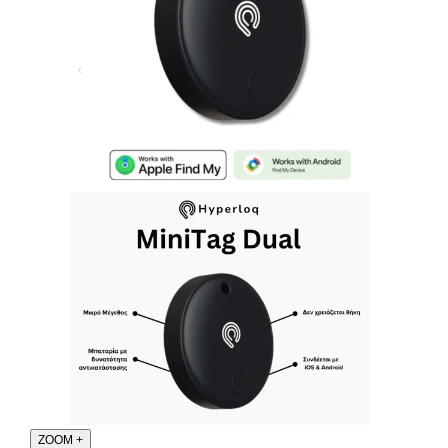
ZOOM
+