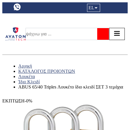
a11y.languageSelection:
EL
Είσοδος|
Τα αγ
Τ
Αναζήτησ
Αρχική
ΚΑΤΑΛΟΓΟΣ ΠΡΟΙΟΝΤΩΝ
Λουκέτα
Ίδιο Κλειδί
ABUS 65/40 Triples Λουκέτο ίδιο κλειδί ΣΕΤ 3 τεμάχια
ΕΚΠΤΩΣΗ-0%