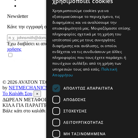
χρησιμοποιεί cookies
Χρησιμοποιούμε cookies για να
Newsletter
εξατομικεύσουμε το περιεχόμενο, τις
διαφημίσεις και να αναλύσουμε την
Κάνε την εγγραφή σου και μάθε για προϊόντα και προσφορές
επισκεψιμότητά μας. Μοιραζόμαστε επίσης
πληροφορίες σχετικά με τη χρήση του
Email
ΕΓΓΡΑΦΗ
ιστότοπού μας με τους συνεργάτες
Έχω διαβάσει κι αποδέχομαι τους
όρους
διαφήμισης και ανάλυσης, οι οποίοι
χρήσης
ενδέχεται να τις συνδυάσουν με άλλες
πληροφορίες που τους έχετε παράσχει ή
που έχουν συλλέξει από τη χρήση των
υπηρεσιών τους από εσάς.
Πολιτική
Απορρήτου
© 2026
AVATON TECH
All rights reserved Designed & developed
by
NETMECHANICS
ΑΠΟΛΎΤΩΣ ΑΠΑΡΑΊΤΗΤΑ
Το Καλάθι Σου
×
ΑΠΌΔΟΣΗΣ
ΔΩΡΕΑΝ ΜΕΤΑΦΟΡΙΚΑ ΣΕ ΟΛΗ ΤΗΝ ΕΛΛΑΔΑ ΕΩΣ 4
ΚΙΛΑ ΓΙΑ ΠΑΡΑΓΓΕΛΙΕΣ ΑΝΩ ΤΩΝ 69€
Βάλε κάτι στο καλάθι σου
ΣΤΌΧΕΥΣΗΣ
ΛΕΙΤΟΥΡΓΙΚΌΤΗΤΑΣ
ΜΗ ΤΑΞΙΝΟΜΗΜΈΝΑ