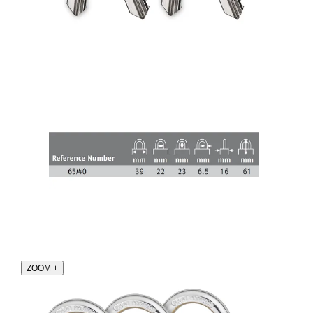
ZOOM
+