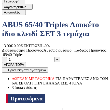
Περιγραφή
Χαρακτηριστικά
Αποστολές
ABUS 65/40 Triples Λουκέτο
ίδιο κλειδί ΣΕΤ 3 τεμάχια
13.90€
0.00€
ΕΚΠΤΩΣΗ -0%
Διαθεσιμότητα Προϊόντος
Άμεσα διαθέσιμο
, Κωδικός Προϊόντος:
65/40 Triples
Ποσότητα
product.increase.quantity
product.decrease.quantity
-
+
ΑΓΟΡΑ ΤΩΡΑ
Προσθήκη στα αγαπημένα
ΔΩΡΕΑΝ ΜΕΤΑΦΟΡΙΚΑ
ΓΙΑ ΠΑΡΑΓΓΕΛΙΕΣ ΑΝΩ ΤΩΝ
69€ ΣΕ ΟΛΗ ΤΗΝ ΕΛΛΑΔΑ ΕΩΣ 4 ΚΙΛΑ
3 άτοκες δόσεις.
Προτεινόμενα