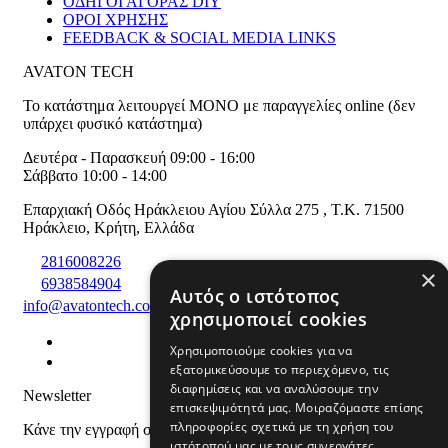
ΟΔΗΓΟΙ ΑΓΟΡΑΣ DIY
ΟΡΟΙ ΧΡΗΣΗΣ
FEEDBACK & SOCIAL MEDIA LINKS
AVATON TECH
Το κατάστημα λειτουργεί ΜΟΝΟ με παραγγελίες online (δεν
υπάρχει φυσικό κατάστημα)
Δευτέρα - Παρασκευή 09:00 - 16:00
Σάββατο 10:00 - 14:00
Επαρχιακή Οδός Ηράκλειου Αγίου Σύλλα 275
,
T.K. 71500
Ηράκλειο
,
Κρήτη
,
Ελλάδα
2816008226
×
6938584904
Αυτός ο ιστότοπος
info@avatontech.com
χρησιμοποιεί cookies
Χρησιμοποιούμε cookies για να
εξατομικεύσουμε το περιεχόμενο, τις
διαφημίσεις και να αναλύσουμε την
Newsletter
επισκεψιμότητά μας. Μοιραζόμαστε επίσης
πληροφορίες σχετικά με τη χρήση του
Κάνε την εγγραφή σου και μάθε για προϊόντα και προσφορές
ιστότοπού μας με τους συνεργάτες