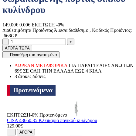
κυλίνδρου
149.00€
0.00€
ΕΚΠΤΩΣΗ -0%
Διαθεσιμότητα Προϊόντος
Άμεσα διαθέσιμο
, Κωδικός Προϊόντος:
668GP
Ποσότητα
product.increase.quantity
product.decrease.quantity
-
+
ΑΓΟΡΑ ΤΩΡΑ
Προσθήκη στα αγαπημένα
ΔΩΡΕΑΝ ΜΕΤΑΦΟΡΙΚΑ
ΓΙΑ ΠΑΡΑΓΓΕΛΙΕΣ ΑΝΩ ΤΩΝ
69€ ΣΕ ΟΛΗ ΤΗΝ ΕΛΛΑΔΑ ΕΩΣ 4 ΚΙΛΑ
3 άτοκες δόσεις.
Προτεινόμενα
ΕΚΠΤΩΣΗ-0%
Προτεινόμενο
CISA 43660.35 Κλειδαριά πανικού κυλίνδρου
129.00€
ΑΓΟΡΑ