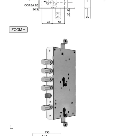
ZOOM
+