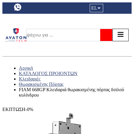
a11y.languageSelection:
EL
Είσοδος|
Τα αγ
Τ
Αναζήτησ
Αρχική
ΚΑΤΑΛΟΓΟΣ ΠΡΟΙΟΝΤΩΝ
Κλειδαριές
Θωρακισμένης Πόρτας
FIAM 668GP Κλειδαριά θωρακισμένης πόρτας διπλού
κυλίνδρου
ΕΚΠΤΩΣΗ-0%