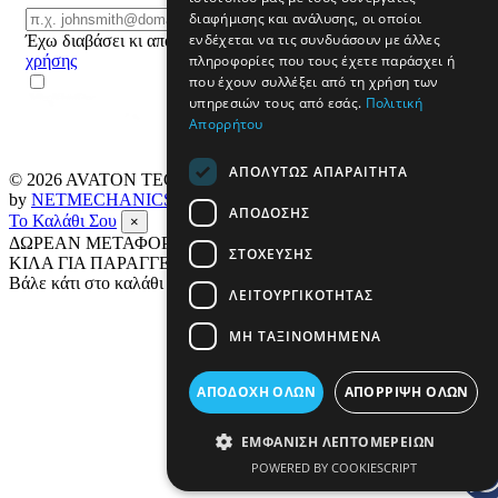
Email
διαφήμισης και ανάλυσης, οι οποίοι
ΕΓΓΡΑΦΗ
ενδέχεται να τις συνδυάσουν με άλλες
Έχω διαβάσει κι αποδέχομαι τους
όρους
πληροφορίες που τους έχετε παράσχει ή
χρήσης
που έχουν συλλέξει από τη χρήση των
υπηρεσιών τους από εσάς.
Πολιτική
Απορρήτου
ΑΠΟΛΎΤΩΣ ΑΠΑΡΑΊΤΗΤΑ
© 2026
AVATON TECH
All rights reserved Designed & developed
by
NETMECHANICS
ΑΠΌΔΟΣΗΣ
Το Καλάθι Σου
×
ΔΩΡΕΑΝ ΜΕΤΑΦΟΡΙΚΑ ΣΕ ΟΛΗ ΤΗΝ ΕΛΛΑΔΑ ΕΩΣ 4
ΣΤΌΧΕΥΣΗΣ
ΚΙΛΑ ΓΙΑ ΠΑΡΑΓΓΕΛΙΕΣ ΑΝΩ ΤΩΝ 69€
Βάλε κάτι στο καλάθι σου
ΛΕΙΤΟΥΡΓΙΚΌΤΗΤΑΣ
ΜΗ ΤΑΞΙΝΟΜΗΜΈΝΑ
ΑΠΟΔΟΧΉ ΌΛΩΝ
ΑΠΌΡΡΙΨΗ ΌΛΩΝ
ΕΜΦΆΝΙΣΗ ΛΕΠΤΟΜΕΡΕΙΏΝ
POWERED BY COOKIESCRIPT