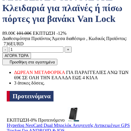
Κλειδαριά για πλαϊνές ή πίσω
πόρτες για βανάκι Van Lock
89.00€
101.00€
ΕΚΠΤΩΣΗ -12%
Διαθεσιμότητα Προϊόντος
Άμεσα διαθέσιμο
, Κωδικός Προϊόντος:
736EURD
Ποσότητα
product.increase.quantity
product.decrease.quantity
-
+
ΑΓΟΡΑ ΤΩΡΑ
Προσθήκη στα αγαπημένα
ΔΩΡΕΑΝ ΜΕΤΑΦΟΡΙΚΑ
ΓΙΑ ΠΑΡΑΓΓΕΛΙΕΣ ΑΝΩ ΤΩΝ
69€ ΣΕ ΟΛΗ ΤΗΝ ΕΛΛΑΔΑ ΕΩΣ 4 ΚΙΛΑ
3 άτοκες δόσεις.
Προτεινόμενα
ΕΚΠΤΩΣΗ-0%
Προτεινόμενο
Hyperloq NeoCard Dual Μπρελόκ Ανιχνευτής Αντικειμένων GPS
Tracker Για ANDROID & IOS