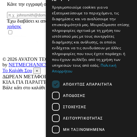
Κάνε την εγγραφή σου και μάθε για προϊόντα και προσφορές
Χρησιμοποιούμε cookies για να
εξατομικεύσουμε το περιεχόμενο, τις
Email
ΕΓΓΡΑΦΗ
διαφημίσεις και να αναλύσουμε την
Έχω διαβάσει κι αποδέχομαι τους
όρους
επισκεψιμότητά μας. Μοιραζόμαστε επίσης
χρήσης
πληροφορίες σχετικά με τη χρήση του
ιστότοπού μας με τους συνεργάτες
διαφήμισης και ανάλυσης, οι οποίοι
ενδέχεται να τις συνδυάσουν με άλλες
πληροφορίες που τους έχετε παράσχει ή
© 2026
AVATON TECH
All rights reserved Designed & developed
που έχουν συλλέξει από τη χρήση των
by
NETMECHANICS
υπηρεσιών τους από εσάς.
Πολιτική
Το Καλάθι Σου
Απορρήτου
×
ΔΩΡΕΑΝ ΜΕΤΑΦΟΡΙΚΑ ΣΕ ΟΛΗ ΤΗΝ ΕΛΛΑΔΑ ΕΩΣ 4
ΚΙΛΑ ΓΙΑ ΠΑΡΑΓΓΕΛΙΕΣ ΑΝΩ ΤΩΝ 69€
ΑΠΟΛΎΤΩΣ ΑΠΑΡΑΊΤΗΤΑ
Βάλε κάτι στο καλάθι σου
ΑΠΌΔΟΣΗΣ
ΣΤΌΧΕΥΣΗΣ
ΛΕΙΤΟΥΡΓΙΚΌΤΗΤΑΣ
ΜΗ ΤΑΞΙΝΟΜΗΜΈΝΑ