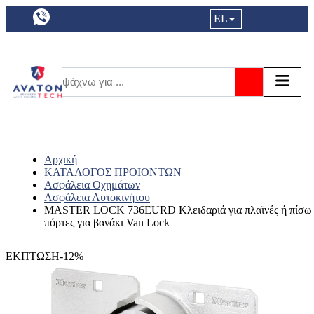
a11y.languageSelection:
EL
Είσοδος|
Τα αγ
Τ
Αναζήτησ
Αρχική
ΚΑΤΑΛΟΓΟΣ ΠΡΟΙΟΝΤΩΝ
Ασφάλεια Οχημάτων
Ασφάλεια Αυτοκινήτου
MASTER LOCK 736EURD Κλειδαριά για πλαϊνές ή πίσω
πόρτες για βανάκι Van Lock
ΕΚΠΤΩΣΗ-12%