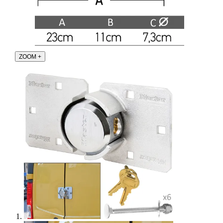
ZOOM
+