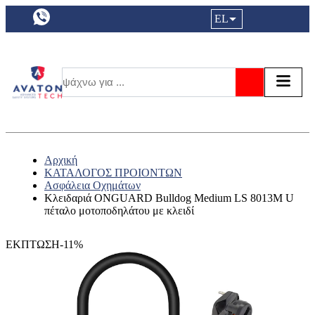
a11y.languageSelection:
EL
Είσοδος|
Τα αγ
Τ
Αναζήτησ
Αρχική
ΚΑΤΑΛΟΓΟΣ ΠΡΟΙΟΝΤΩΝ
Ασφάλεια Οχημάτων
Κλειδαριά ONGUARD Bulldog Medium LS 8013M U
πέταλο μοτοποδηλάτου με κλειδί
ΕΚΠΤΩΣΗ-11%