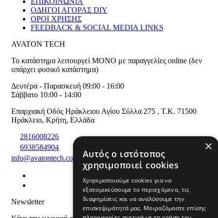
ΕΠΙΚΟΙΝΩΝΙΑ
ΟΔΗΓΟΙ ΑΓΟΡΑΣ DIY
ΟΡΟΙ ΧΡΗΣΗΣ
FEEDBACK & SOCIAL MEDIA LINKS
AVATON TECH
Το κατάστημα λειτουργεί ΜΟΝΟ με παραγγελίες online (δεν
υπάρχει φυσικό κατάστημα)
Δευτέρα - Παρασκευή 09:00 - 16:00
Σάββατο 10:00 - 14:00
Επαρχιακή Οδός Ηράκλειου Αγίου Σύλλα 275
,
T.K. 71500
Ηράκλειο
,
Κρήτη
,
Ελλάδα
2816008226
×
6938584904
Αυτός ο ιστότοπος
info@avatontech.com
χρησιμοποιεί cookies
Χρησιμοποιούμε cookies για να
εξατομικεύσουμε το περιεχόμενο, τις
διαφημίσεις και να αναλύσουμε την
Newsletter
επισκεψιμότητά μας. Μοιραζόμαστε επίσης
πληροφορίες σχετικά με τη χρήση του