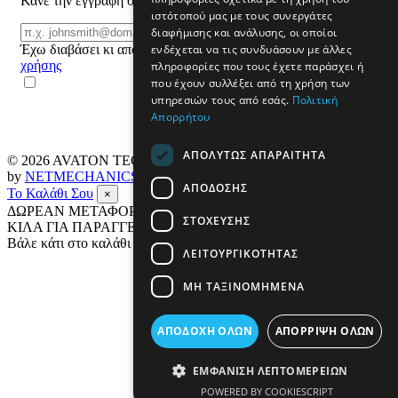
Κάνε την εγγραφή σου και μάθε για προϊόντα και προσφορές
ιστότοπού μας με τους συνεργάτες
Email
διαφήμισης και ανάλυσης, οι οποίοι
ΕΓΓΡΑΦΗ
ενδέχεται να τις συνδυάσουν με άλλες
Έχω διαβάσει κι αποδέχομαι τους
όρους
χρήσης
πληροφορίες που τους έχετε παράσχει ή
που έχουν συλλέξει από τη χρήση των
υπηρεσιών τους από εσάς.
Πολιτική
Απορρήτου
ΑΠΟΛΎΤΩΣ ΑΠΑΡΑΊΤΗΤΑ
© 2026
AVATON TECH
All rights reserved Designed & developed
by
NETMECHANICS
ΑΠΌΔΟΣΗΣ
Το Καλάθι Σου
×
ΔΩΡΕΑΝ ΜΕΤΑΦΟΡΙΚΑ ΣΕ ΟΛΗ ΤΗΝ ΕΛΛΑΔΑ ΕΩΣ 4
ΣΤΌΧΕΥΣΗΣ
ΚΙΛΑ ΓΙΑ ΠΑΡΑΓΓΕΛΙΕΣ ΑΝΩ ΤΩΝ 69€
Βάλε κάτι στο καλάθι σου
ΛΕΙΤΟΥΡΓΙΚΌΤΗΤΑΣ
ΜΗ ΤΑΞΙΝΟΜΗΜΈΝΑ
ΑΠΟΔΟΧΉ ΌΛΩΝ
ΑΠΌΡΡΙΨΗ ΌΛΩΝ
ΕΜΦΆΝΙΣΗ ΛΕΠΤΟΜΕΡΕΙΏΝ
POWERED BY COOKIESCRIPT