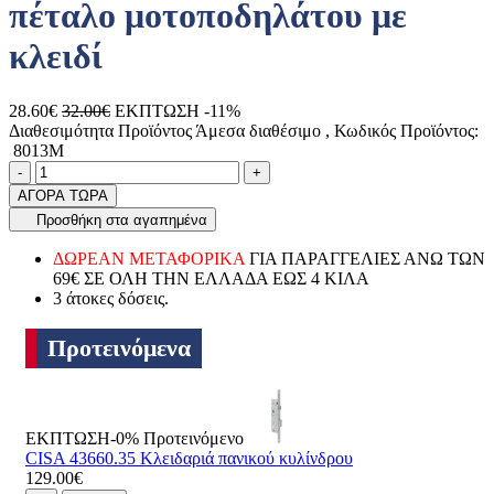
πέταλο μοτοποδηλάτου με
κλειδί
28.60€
32.00€
ΕΚΠΤΩΣΗ -11%
Διαθεσιμότητα Προϊόντος
Άμεσα διαθέσιμο
, Κωδικός Προϊόντος:
8013M
Ποσότητα
product.increase.quantity
product.decrease.quantity
-
+
ΑΓΟΡΑ ΤΩΡΑ
Προσθήκη στα αγαπημένα
ΔΩΡΕΑΝ ΜΕΤΑΦΟΡΙΚΑ
ΓΙΑ ΠΑΡΑΓΓΕΛΙΕΣ ΑΝΩ ΤΩΝ
69€ ΣΕ ΟΛΗ ΤΗΝ ΕΛΛΑΔΑ ΕΩΣ 4 ΚΙΛΑ
3 άτοκες δόσεις.
Προτεινόμενα
ΕΚΠΤΩΣΗ-0%
Προτεινόμενο
CISA 43660.35 Κλειδαριά πανικού κυλίνδρου
129.00€