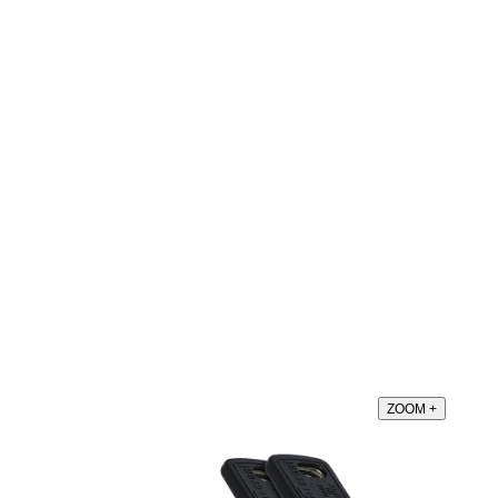
ZOOM
+