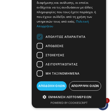
διαφήμισης και ανάλυσης, οι οποίοι
ενδέχεται να τις συνδυάσουν με άλλες
πληροφορίες που τους έχετε παράσχει ή
που έχουν συλλέξει από τη χρήση των
υπηρεσιών τους από εσάς.
Πολιτική
Απορρήτου
ΑΠΟΛΎΤΩΣ ΑΠΑΡΑΊΤΗΤΑ
ΑΠΌΔΟΣΗΣ
ΣΤΌΧΕΥΣΗΣ
ΛΕΙΤΟΥΡΓΙΚΌΤΗΤΑΣ
ΜΗ ΤΑΞΙΝΟΜΗΜΈΝΑ
ΑΠΟΔΟΧΉ ΌΛΩΝ
ΑΠΌΡΡΙΨΗ ΌΛΩΝ
ΕΜΦΆΝΙΣΗ ΛΕΠΤΟΜΕΡΕΙΏΝ
1
POWERED BY COOKIESCRIPT