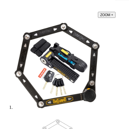
ZOOM
+