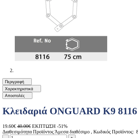
Περιγραφή
Χαρακτηριστικά
Αποστολές
Κλειδαριά ONGUARD K9 8116 π
19.60€
40.00€
ΕΚΠΤΩΣΗ -51%
Διαθεσιμότητα Προϊόντος
Άμεσα διαθέσιμο
, Κωδικός Προϊόντος:
8
Ποσότητα
product.increase.quantity
product.decrease.quantity
-
+