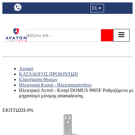
a11y.languageSelection:
EL
Είσοδος|
Τα αγ
Τ
Αναζήτησ
Αρχική
ΚΑΤΑΛΟΓΟΣ ΠΡΟΙΟΝΤΩΝ
Εξαρτήματα Θυρών
Ηλεκτρικά Κυπρί - Ηλεκτρομαγνήτες
Ηλεκτρικό Λεπτό - Κυπρί DOMUS 9905F Ρυθμιζόμενο με
μηχανισμό μόνιμης απασφάλισης
ΕΚΠΤΩΣΗ-0%