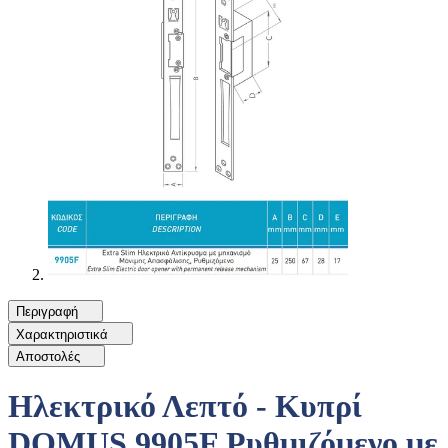
Περιγραφή
Χαρακτηριστικά
Αποστολές
Ηλεκτρικό Λεπτό - Κυπρί
DOMUS 9905F Ρυθμιζόμενο με