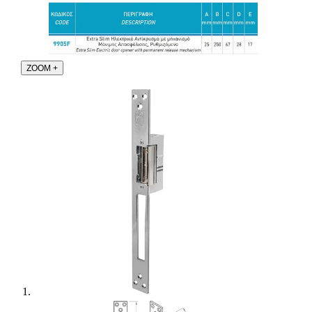
ZOOM
+