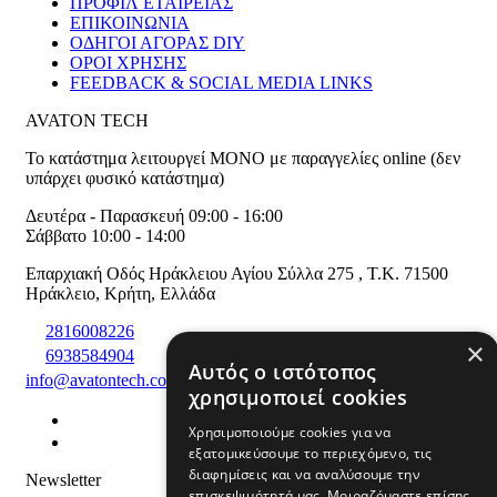
ΠΡΟΦΙΛ ΕΤΑΙΡΕΙΑΣ
ΕΠΙΚΟΙΝΩΝΙΑ
ΟΔΗΓΟΙ ΑΓΟΡΑΣ DIY
ΟΡΟΙ ΧΡΗΣΗΣ
FEEDBACK & SOCIAL MEDIA LINKS
AVATON TECH
Το κατάστημα λειτουργεί ΜΟΝΟ με παραγγελίες online (δεν
υπάρχει φυσικό κατάστημα)
Δευτέρα - Παρασκευή 09:00 - 16:00
Σάββατο 10:00 - 14:00
Επαρχιακή Οδός Ηράκλειου Αγίου Σύλλα 275
,
T.K. 71500
Ηράκλειο
,
Κρήτη
,
Ελλάδα
2816008226
×
6938584904
Αυτός ο ιστότοπος
info@avatontech.com
χρησιμοποιεί cookies
Χρησιμοποιούμε cookies για να
εξατομικεύσουμε το περιεχόμενο, τις
διαφημίσεις και να αναλύσουμε την
Newsletter
επισκεψιμότητά μας. Μοιραζόμαστε επίσης