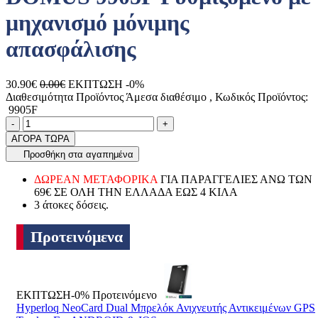
μηχανισμό μόνιμης
απασφάλισης
30.90€
0.00€
ΕΚΠΤΩΣΗ -0%
Διαθεσιμότητα Προϊόντος
Άμεσα διαθέσιμο
, Κωδικός Προϊόντος:
9905F
Ποσότητα
product.increase.quantity
product.decrease.quantity
-
+
ΑΓΟΡΑ ΤΩΡΑ
Προσθήκη στα αγαπημένα
ΔΩΡΕΑΝ ΜΕΤΑΦΟΡΙΚΑ
ΓΙΑ ΠΑΡΑΓΓΕΛΙΕΣ ΑΝΩ ΤΩΝ
69€ ΣΕ ΟΛΗ ΤΗΝ ΕΛΛΑΔΑ ΕΩΣ 4 ΚΙΛΑ
3 άτοκες δόσεις.
Προτεινόμενα
ΕΚΠΤΩΣΗ-0%
Προτεινόμενο
Hyperloq NeoCard Dual Μπρελόκ Ανιχνευτής Αντικειμένων GPS