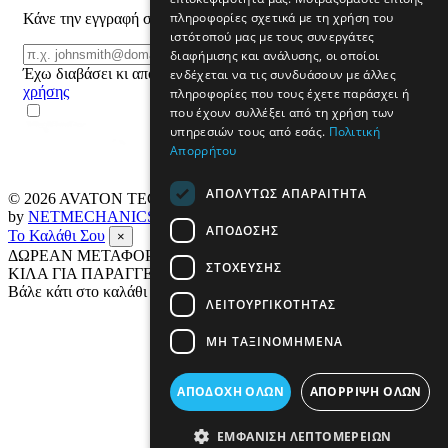
πληροφορίες σχετικά με τη χρήση του
Κάνε την εγγραφή σου και μάθε για προϊόντα και προσφορές
ιστότοπού μας με τους συνεργάτες
Email
διαφήμισης και ανάλυσης, οι οποίοι
ΕΓΓΡΑΦΗ
Έχω διαβάσει κι αποδέχομαι τους
όρους
ενδέχεται να τις συνδυάσουν με άλλες
χρήσης
πληροφορίες που τους έχετε παράσχει ή
που έχουν συλλέξει από τη χρήση των
υπηρεσιών τους από εσάς.
Πολιτική
Απορρήτου
ΑΠΟΛΎΤΩΣ ΑΠΑΡΑΊΤΗΤΑ
© 2026
AVATON TECH
All rights reserved Designed & developed
by
NETMECHANICS
ΑΠΌΔΟΣΗΣ
Το Καλάθι Σου
×
ΔΩΡΕΑΝ ΜΕΤΑΦΟΡΙΚΑ ΣΕ ΟΛΗ ΤΗΝ ΕΛΛΑΔΑ ΕΩΣ 4
ΣΤΌΧΕΥΣΗΣ
ΚΙΛΑ ΓΙΑ ΠΑΡΑΓΓΕΛΙΕΣ ΑΝΩ ΤΩΝ 69€
Βάλε κάτι στο καλάθι σου
ΛΕΙΤΟΥΡΓΙΚΌΤΗΤΑΣ
ΜΗ ΤΑΞΙΝΟΜΗΜΈΝΑ
ΑΠΟΔΟΧΉ ΌΛΩΝ
ΑΠΌΡΡΙΨΗ ΌΛΩΝ
ΕΜΦΆΝΙΣΗ ΛΕΠΤΟΜΕΡΕΙΏΝ