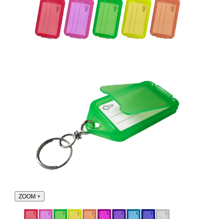
ZOOM
+