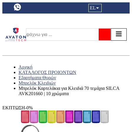
a11y.languageSelection:
EL
Είσοδος|
Τα αγ
Τ
Αναζήτησ
Αρχική
ΚΑΤΑΛΟΓΟΣ ΠΡΟΙΟΝΤΩΝ
Εξαρτήματα Θυρών
Μπρελόκ Κλειδιών
Μπρελόκ Καρτελάκια για Κλειδιά 70 τεμάχια SILCA
AVK201660 | 10 χρώματα
ΕΚΠΤΩΣΗ-0%