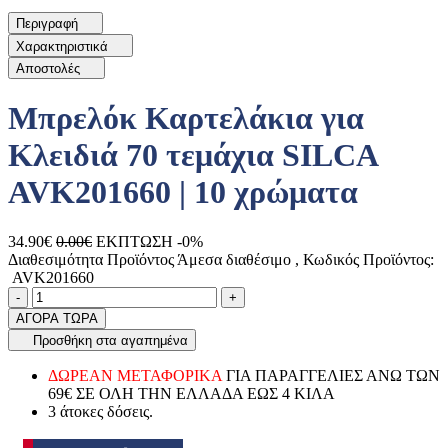
Περιγραφή
Χαρακτηριστικά
Αποστολές
Μπρελόκ Καρτελάκια για
Κλειδιά 70 τεμάχια SILCA
AVK201660 | 10 χρώματα
34.90€
0.00€
ΕΚΠΤΩΣΗ -0%
Διαθεσιμότητα Προϊόντος
Άμεσα διαθέσιμο
, Κωδικός Προϊόντος:
AVK201660
Ποσότητα
product.increase.quantity
product.decrease.quantity
-
+
ΑΓΟΡΑ ΤΩΡΑ
Προσθήκη στα αγαπημένα
ΔΩΡΕΑΝ ΜΕΤΑΦΟΡΙΚΑ
ΓΙΑ ΠΑΡΑΓΓΕΛΙΕΣ ΑΝΩ ΤΩΝ
69€ ΣΕ ΟΛΗ ΤΗΝ ΕΛΛΑΔΑ ΕΩΣ 4 ΚΙΛΑ
3 άτοκες δόσεις.