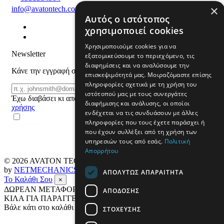
×
info@avatontech.com
Αυτός ο ιστότοπος
χρησιμοποιεί cookies
Χρησιμοποιούμε cookies για να
Newsletter
εξατομικεύσουμε το περιεχόμενο, τις
διαφημίσεις και να αναλύσουμε την
Κάνε την εγγραφή σου και μάθε για προϊόντα και προσφορές
επισκεψιμότητά μας. Μοιραζόμαστε επίσης
πληροφορίες σχετικά με τη χρήση του
Email
ΕΓΓΡΑΦΗ
ιστότοπού μας με τους συνεργάτες
Έχω διαβάσει κι αποδέχομαι τους
όρους
διαφήμισης και ανάλυσης, οι οποίοι
χρήσης
ενδέχεται να τις συνδυάσουν με άλλες
πληροφορίες που τους έχετε παράσχει ή
που έχουν συλλέξει από τη χρήση των
υπηρεσιών τους από εσάς.
Πολιτική
Απορρήτου
© 2026
AVATON TECH
All rights reserved Designed & developed
by
NETMECHANICS
ΑΠΟΛΎΤΩΣ ΑΠΑΡΑΊΤΗΤΑ
Το Καλάθι Σου
×
ΔΩΡΕΑΝ ΜΕΤΑΦΟΡΙΚΑ ΣΕ ΟΛΗ ΤΗΝ ΕΛΛΑΔΑ ΕΩΣ 4
ΑΠΌΔΟΣΗΣ
ΚΙΛΑ ΓΙΑ ΠΑΡΑΓΓΕΛΙΕΣ ΑΝΩ ΤΩΝ 69€
Βάλε κάτι στο καλάθι σου
ΣΤΌΧΕΥΣΗΣ