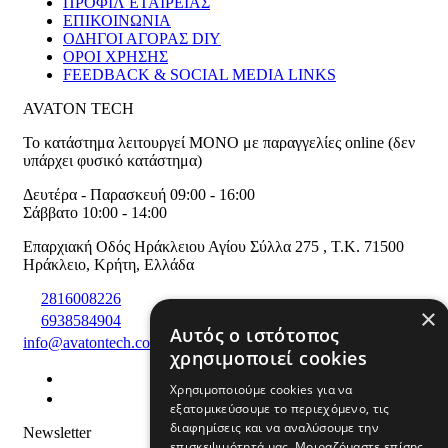
ΠΡΟΦΙΛ ΕΤΑΙΡΕΙΑΣ
ΕΠΙΚΟΙΝΩΝΙΑ
ΟΔΗΓΟΙ ΑΓΟΡΑΣ DIY
ΟΡΟΙ ΧΡΗΣΗΣ
FEEDBACK & SOCIAL MEDIA LINKS
AVATON TECH
Το κατάστημα λειτουργεί ΜΟΝΟ με παραγγελίες online (δεν
υπάρχει φυσικό κατάστημα)
Δευτέρα - Παρασκευή 09:00 - 16:00
Σάββατο 10:00 - 14:00
Επαρχιακή Οδός Ηράκλειου Αγίου Σύλλα 275
,
T.K. 71500
Ηράκλειο
,
Κρήτη
,
Ελλάδα
2816008226
×
6938584904
Αυτός ο ιστότοπος
info@avatontech.com
χρησιμοποιεί cookies
Χρησιμοποιούμε cookies για να
εξατομικεύσουμε το περιεχόμενο, τις
διαφημίσεις και να αναλύσουμε την
Newsletter
επισκεψιμότητά μας. Μοιραζόμαστε επίσης