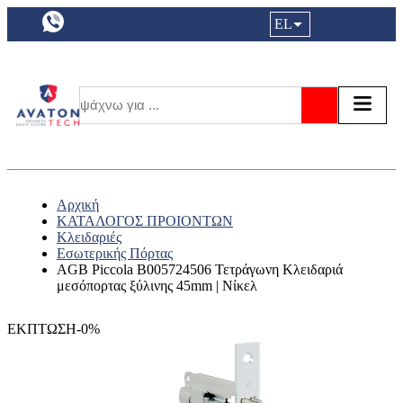
a11y.languageSelection:
EL
Είσοδος|
Τα αγ
Τ
Αναζήτησ
Αρχική
ΚΑΤΑΛΟΓΟΣ ΠΡΟΙΟΝΤΩΝ
Κλειδαριές
Εσωτερικής Πόρτας
AGB Piccola B005724506 Τετράγωνη Κλειδαριά
μεσόπορτας ξύλινης 45mm | Νίκελ
ΕΚΠΤΩΣΗ-0%