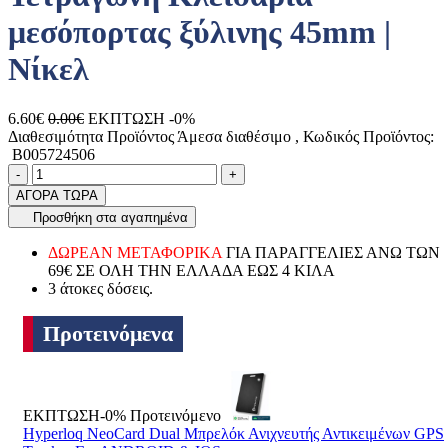
μεσόπορτας ξύλινης 45mm |
Νίκελ
6.60€
0.00€
ΕΚΠΤΩΣΗ -0%
Διαθεσιμότητα Προϊόντος
Άμεσα διαθέσιμο
, Κωδικός Προϊόντος:
B005724506
Ποσότητα
product.increase.quantity
product.decrease.quantity
-
+
ΑΓΟΡΑ ΤΩΡΑ
Προσθήκη στα αγαπημένα
ΔΩΡΕΑΝ ΜΕΤΑΦΟΡΙΚΑ
ΓΙΑ ΠΑΡΑΓΓΕΛΙΕΣ ΑΝΩ ΤΩΝ
69€ ΣΕ ΟΛΗ ΤΗΝ ΕΛΛΑΔΑ ΕΩΣ 4 ΚΙΛΑ
3 άτοκες δόσεις.
Προτεινόμενα
ΕΚΠΤΩΣΗ-0%
Προτεινόμενο
Hyperloq NeoCard Dual Μπρελόκ Ανιχνευτής Αντικειμένων GPS