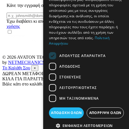
πληροφορίες σχετικά με τη χρήση του
Κάνε την εγγραφή σου και μάθε για προϊόντα και προσφορές
ιστότοπού μας με τους συνεργάτες
Email
διαφήμισης και ανάλυσης, οι οποίοι
ΕΓΓΡΑΦΗ
Έχω διαβάσει κι αποδέχομαι τους
όρους
ενδέχεται να τις συνδυάσουν με άλλες
χρήσης
πληροφορίες που τους έχετε παράσχει ή
που έχουν συλλέξει από τη χρήση των
υπηρεσιών τους από εσάς.
Πολιτική
Απορρήτου
ΑΠΟΛΎΤΩΣ ΑΠΑΡΑΊΤΗΤΑ
© 2026
AVATON TECH
All rights reserved Designed & developed
by
NETMECHANICS
ΑΠΌΔΟΣΗΣ
Το Καλάθι Σου
×
ΔΩΡΕΑΝ ΜΕΤΑΦΟΡΙΚΑ ΣΕ ΟΛΗ ΤΗΝ ΕΛΛΑΔΑ ΕΩΣ 4
ΣΤΌΧΕΥΣΗΣ
ΚΙΛΑ ΓΙΑ ΠΑΡΑΓΓΕΛΙΕΣ ΑΝΩ ΤΩΝ 69€
Βάλε κάτι στο καλάθι σου
ΛΕΙΤΟΥΡΓΙΚΌΤΗΤΑΣ
ΜΗ ΤΑΞΙΝΟΜΗΜΈΝΑ
ΑΠΟΔΟΧΉ ΌΛΩΝ
ΑΠΌΡΡΙΨΗ ΌΛΩΝ
ΕΜΦΆΝΙΣΗ ΛΕΠΤΟΜΕΡΕΙΏΝ