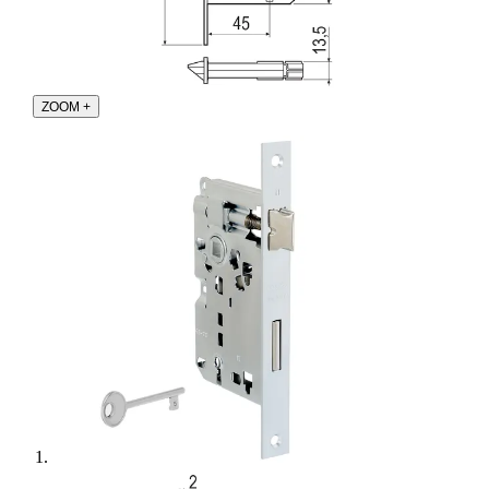
ZOOM
+