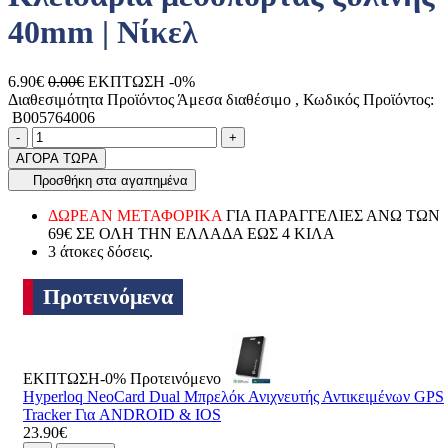
40mm | Νίκελ
6.90€
0.00€
ΕΚΠΤΩΣΗ -0%
Διαθεσιμότητα Προϊόντος
Άμεσα διαθέσιμο
, Κωδικός Προϊόντος:
B005764006
Ποσότητα
product.increase.quantity
product.decrease.quantity
-
+
ΑΓΟΡΑ ΤΩΡΑ
Προσθήκη στα αγαπημένα
ΔΩΡΕΑΝ ΜΕΤΑΦΟΡΙΚΑ
ΓΙΑ ΠΑΡΑΓΓΕΛΙΕΣ ΑΝΩ ΤΩΝ
69€ ΣΕ ΟΛΗ ΤΗΝ ΕΛΛΑΔΑ ΕΩΣ 4 ΚΙΛΑ
3 άτοκες δόσεις.
Προτεινόμενα
ΕΚΠΤΩΣΗ-0%
Προτεινόμενο
Hyperloq NeoCard Dual Μπρελόκ Ανιχνευτής Αντικειμένων GPS
Tracker Για ANDROID & IOS
23.90€