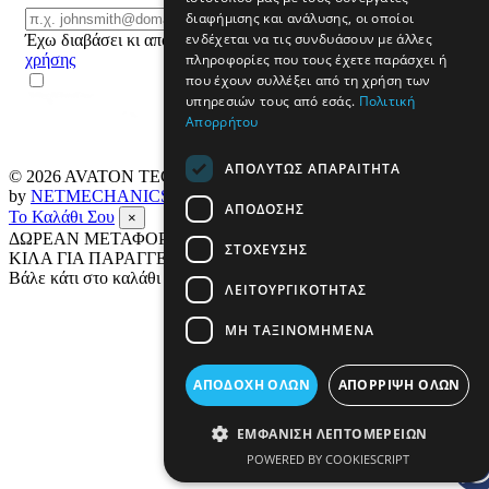
Email
διαφήμισης και ανάλυσης, οι οποίοι
ΕΓΓΡΑΦΗ
ενδέχεται να τις συνδυάσουν με άλλες
Έχω διαβάσει κι αποδέχομαι τους
όρους
πληροφορίες που τους έχετε παράσχει ή
χρήσης
που έχουν συλλέξει από τη χρήση των
υπηρεσιών τους από εσάς.
Πολιτική
Απορρήτου
ΑΠΟΛΎΤΩΣ ΑΠΑΡΑΊΤΗΤΑ
© 2026
AVATON TECH
All rights reserved Designed & developed
by
NETMECHANICS
ΑΠΌΔΟΣΗΣ
Το Καλάθι Σου
×
ΔΩΡΕΑΝ ΜΕΤΑΦΟΡΙΚΑ ΣΕ ΟΛΗ ΤΗΝ ΕΛΛΑΔΑ ΕΩΣ 4
ΣΤΌΧΕΥΣΗΣ
ΚΙΛΑ ΓΙΑ ΠΑΡΑΓΓΕΛΙΕΣ ΑΝΩ ΤΩΝ 69€
Βάλε κάτι στο καλάθι σου
ΛΕΙΤΟΥΡΓΙΚΌΤΗΤΑΣ
ΜΗ ΤΑΞΙΝΟΜΗΜΈΝΑ
ΑΠΟΔΟΧΉ ΌΛΩΝ
ΑΠΌΡΡΙΨΗ ΌΛΩΝ
ΕΜΦΆΝΙΣΗ ΛΕΠΤΟΜΕΡΕΙΏΝ
POWERED BY COOKIESCRIPT