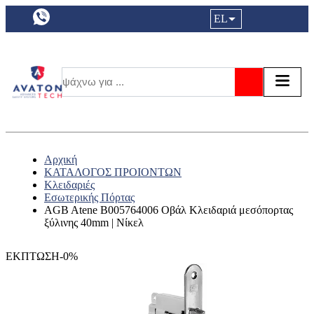
a11y.languageSelection:
EL
Είσοδος|
Τα αγ
Τ
Αναζήτησ
Αρχική
ΚΑΤΑΛΟΓΟΣ ΠΡΟΙΟΝΤΩΝ
Κλειδαριές
Εσωτερικής Πόρτας
AGB Atene B005764006 Οβάλ Κλειδαριά μεσόπορτας
ξύλινης 40mm | Νίκελ
ΕΚΠΤΩΣΗ-0%