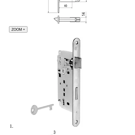
ZOOM
+