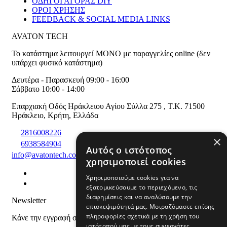
ΟΔΗΓΟΙ ΑΓΟΡΑΣ DIY
ΟΡΟΙ ΧΡΗΣΗΣ
FEEDBACK & SOCIAL MEDIA LINKS
AVATON TECH
Το κατάστημα λειτουργεί ΜΟΝΟ με παραγγελίες online (δεν
υπάρχει φυσικό κατάστημα)
Δευτέρα - Παρασκευή 09:00 - 16:00
Σάββατο 10:00 - 14:00
Επαρχιακή Οδός Ηράκλειου Αγίου Σύλλα 275
,
T.K. 71500
Ηράκλειο
,
Κρήτη
,
Ελλάδα
2816008226
×
6938584904
Αυτός ο ιστότοπος
info@avatontech.com
χρησιμοποιεί cookies
Χρησιμοποιούμε cookies για να
εξατομικεύσουμε το περιεχόμενο, τις
διαφημίσεις και να αναλύσουμε την
Newsletter
επισκεψιμότητά μας. Μοιραζόμαστε επίσης
πληροφορίες σχετικά με τη χρήση του
Κάνε την εγγραφή σου και μάθε για προϊόντα και προσφορές
ιστότοπού μας με τους συνεργάτες