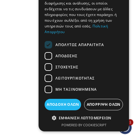
διαφήμισης και ανάλυσης, οι οποίοι
ενδέχεται να τις συνδυάσουν με άλλες
πληροφορίες που τους έχετε παράσχει ή
που έχουν συλλέξει από τη χρήση των
υπηρεσιών τους από εσάς.
Πολιτική
Απορρήτου
ΑΠΟΛΎΤΩΣ ΑΠΑΡΑΊΤΗΤΑ
ΑΠΌΔΟΣΗΣ
ΣΤΌΧΕΥΣΗΣ
ΛΕΙΤΟΥΡΓΙΚΌΤΗΤΑΣ
ΜΗ ΤΑΞΙΝΟΜΗΜΈΝΑ
ΑΠΟΔΟΧΉ ΌΛΩΝ
ΑΠΌΡΡΙΨΗ ΌΛΩΝ
ΕΜΦΆΝΙΣΗ ΛΕΠΤΟΜΕΡΕΙΏΝ
1
POWERED BY COOKIESCRIPT