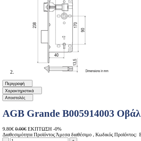
Περιγραφή
Χαρακτηριστικά
Αποστολές
AGB Grande B005914003 Οβάλ 
9.80€
0.00€
ΕΚΠΤΩΣΗ -0%
Διαθεσιμότητα Προϊόντος
Άμεσα διαθέσιμο
, Κωδικός Προϊόντος:
B
Ποσότητα
product.increase.quantity
product.decrease.quantity
-
+