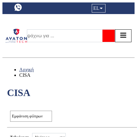
a11y.languageSelection:
EL
Είσοδος|
Τα αγ
Τ
Αναζήτησ
Αρχική
CISA
CISA
Εμφάνιση φίλτρων