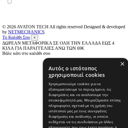
© 2026
AVATON TECH
All rights reserved Designed & developed
by
NETMECHANICS
Το Καλάθι Σου
×
ΔΩΡΕΑΝ ΜΕΤΑΦΟΡΙΚΑ ΣΕ ΟΛΗ ΤΗΝ ΕΛΛΑΔΑ ΕΩΣ 4
ΚΙΛΑ ΓΙΑ ΠΑΡΑΓΓΕΛΙΕΣ ΑΝΩ ΤΩΝ 69€
Βάλε κάτι στο καλάθι σου
×
Αυτός ο ιστότοπος
χρησιμοποιεί cookies
Χρησιμοποιούμε cookies για να
εξατομικεύσουμε το περιεχόμενο, τις
διαφημίσεις και να αναλύσουμε την
επισκεψιμότητά μας. Μοιραζόμαστε επίσης
πληροφορίες σχετικά με τη χρήση του
ιστότοπού μας με τους συνεργάτες
διαφήμισης και ανάλυσης, οι οποίοι
ενδέχεται να τις συνδυάσουν με άλλες
πληροφορίες που τους έχετε παράσχει ή