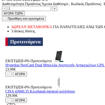
Διαθεσιμότητα Προϊόντος
Άμεσα διαθέσιμο
, Κωδικός Προϊόντος:
E
Ποσότητα
product.increase.quantity
product.decrease.quantity
-
+
ΑΓΟΡΑ ΤΩΡΑ
Προσθήκη στα αγαπημένα
ΔΩΡΕΑΝ ΜΕΤΑΦΟΡΙΚΑ
ΓΙΑ ΠΑΡΑΓΓΕΛΙΕΣ ΑΝΩ ΤΩΝ 
3 άτοκες δόσεις.
Προτεινόμενα
ΕΚΠΤΩΣΗ-0%
Προτεινόμενο
Hyperloq NeoCard Dual Μπρελόκ Ανιχνευτής Αντικειμένων GP
23.90€
ΑΓΟΡΑ
ΕΚΠΤΩΣΗ-0%
Προτεινόμενο
CISA 43660.35 Κλειδαριά πανικού κυλίνδρου
129.00€
ΑΓΟΡΑ