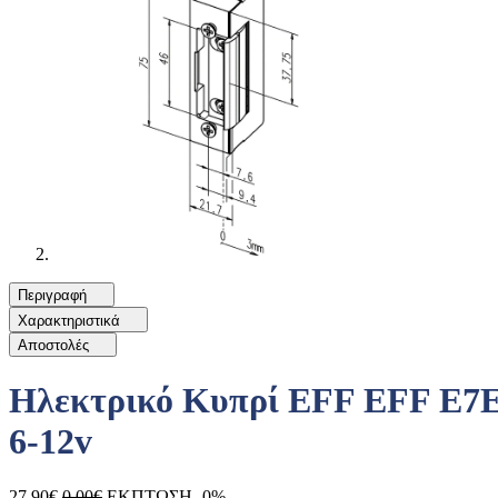
Περιγραφή
Χαρακτηριστικά
Αποστολές
Ηλεκτρικό Κυπρί EFF EFF E7E-
6-12v
27.90€
0.00€
ΕΚΠΤΩΣΗ -0%