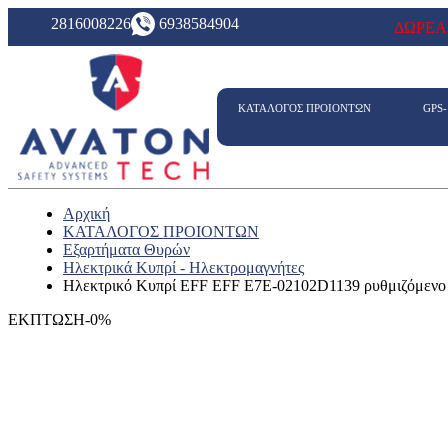
2816008226
6938584904
ΔΩΡΕΑ
ΚΑΤΑΛΟΓΟΣ ΠΡΟΙΟΝΤΩΝ
GPS
Αρχική
ΚΑΤΑΛΟΓΟΣ ΠΡΟΙΟΝΤΩΝ
Εξαρτήματα Θυρών
Ηλεκτρικά Κυπρί - Ηλεκτρομαγνήτες
Ηλεκτρικό Κυπρί EFF EFF E7E-02102D1139 ρυθμιζόμενο μ
ΕΚΠΤΩΣΗ-0%