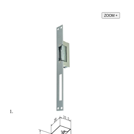
ZOOM
+