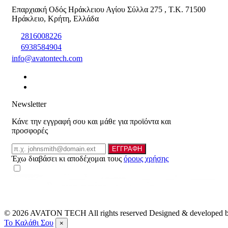
Επαρχιακή Οδός Ηράκλειου Αγίου Σύλλα 275
,
T.K. 71500
Ηράκλειο
,
Κρήτη
,
Ελλάδα
2816008226
6938584904
info@avatontech.com
Newsletter
Κάνε την εγγραφή σου και μάθε για προϊόντα και
προσφορές
Email
ΕΓΓΡΑΦΗ
Έχω διαβάσει κι αποδέχομαι τους
όρους χρήσης
© 2026
AVATON TECH
All rights reserved Designed & developed
Το Καλάθι Σου
×