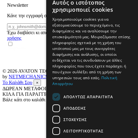
Αυτός ο ιστότοπος
Newsletter
χρησιμοποιεί cookies
Κάνε την εγγραφή σου και μάθε για προϊόντα και προσφορές
Χρησιμοποιούμε cookies για να
εξατομικεύσουμε το περιεχόμενο, τις
Email
ΕΓΓΡΑΦΗ
διαφημίσεις και να αναλύσουμε την
Έχω διαβάσει κι αποδέχομαι τους
όρους
επισκεψιμότητά μας. Μοιραζόμαστε επίσης
χρήσης
πληροφορίες σχετικά με τη χρήση του
ιστότοπού μας με τους συνεργάτες
διαφήμισης και ανάλυσης, οι οποίοι
ενδέχεται να τις συνδυάσουν με άλλες
πληροφορίες που τους έχετε παράσχει ή
© 2026
AVATON TECH
All rights reserved Designed & developed
που έχουν συλλέξει από τη χρήση των
by
NETMECHANICS
υπηρεσιών τους από εσάς.
Πολιτική
Το Καλάθι Σου
×
Απορρήτου
ΔΩΡΕΑΝ ΜΕΤΑΦΟΡΙΚΑ ΣΕ ΟΛΗ ΤΗΝ ΕΛΛΑΔΑ ΕΩΣ 4
ΚΙΛΑ ΓΙΑ ΠΑΡΑΓΓΕΛΙΕΣ ΑΝΩ ΤΩΝ 69€
ΑΠΟΛΎΤΩΣ ΑΠΑΡΑΊΤΗΤΑ
Βάλε κάτι στο καλάθι σου
ΑΠΌΔΟΣΗΣ
ΣΤΌΧΕΥΣΗΣ
ΛΕΙΤΟΥΡΓΙΚΌΤΗΤΑΣ