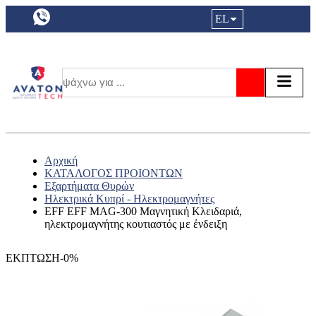
a11y.languageSelection:
EL
Είσοδος|
Τα αγ
Τ
Αναζήτησ
Αρχική
ΚΑΤΑΛΟΓΟΣ ΠΡΟΙΟΝΤΩΝ
Εξαρτήματα Θυρών
Ηλεκτρικά Κυπρί - Ηλεκτρομαγνήτες
EFF EFF MAG-300 Μαγνητική Κλειδαριά,
ηλεκτρομαγνήτης κουτιαστός με ένδειξη
ΕΚΠΤΩΣΗ-0%