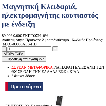
Μαγνητική Κλειδαριά,
ηλεκτρομαγνήτης κουτιαστός
με ένδειξη
89.00€
0.00€
ΕΚΠΤΩΣΗ -0%
Διαθεσιμότητα Προϊόντος
Άμεσα διαθέσιμο
, Κωδικός Προϊόντος:
MAG-03000ALS-HD
Ποσότητα
product.increase.quantity
product.decrease.quantity
-
+
ΑΓΟΡΑ ΤΩΡΑ
Προσθήκη στα αγαπημένα
ΔΩΡΕΑΝ ΜΕΤΑΦΟΡΙΚΑ
ΓΙΑ ΠΑΡΑΓΓΕΛΙΕΣ ΑΝΩ ΤΩΝ
69€ ΣΕ ΟΛΗ ΤΗΝ ΕΛΛΑΔΑ ΕΩΣ 4 ΚΙΛΑ
3 άτοκες δόσεις.
Προτεινόμενα
ΕΚΠΤΩΣΗ-0%
Προτεινόμενο