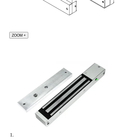
ZOOM
+