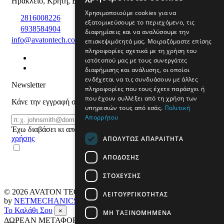
Ηράκλειο
,
Κρήτη
,
Ελλάδα
Χρησιμοποιούμε cookies για να
2816008226
εξατομικεύσουμε το περιεχόμενο, τις
6938584904
διαφημίσεις και να αναλύσουμε την
info@avatontech.com
επισκεψιμότητά μας. Μοιραζόμαστε επίσης
πληροφορίες σχετικά με τη χρήση του
ιστότοπού μας με τους συνεργάτες
διαφήμισης και ανάλυσης, οι οποίοι
ενδέχεται να τις συνδυάσουν με άλλες
Newsletter
πληροφορίες που τους έχετε παράσχει ή
που έχουν συλλέξει από τη χρήση των
Κάνε την εγγραφή σου και μάθε για προϊόντα και προσφορές
υπηρεσιών τους από εσάς.
Πολιτική
Απορρήτου
Email
ΕΓΓΡΑΦΗ
Έχω διαβάσει κι αποδέχομαι τους
όρους
χρήσης
ΑΠΟΛΎΤΩΣ ΑΠΑΡΑΊΤΗΤΑ
ΑΠΌΔΟΣΗΣ
ΣΤΌΧΕΥΣΗΣ
© 2026
AVATON TECH
All rights reserved Designed & developed
ΛΕΙΤΟΥΡΓΙΚΌΤΗΤΑΣ
by
NETMECHANICS
Το Καλάθι Σου
×
ΜΗ ΤΑΞΙΝΟΜΗΜΈΝΑ
ΔΩΡΕΑΝ ΜΕΤΑΦΟΡΙΚΑ ΣΕ ΟΛΗ ΤΗΝ ΕΛΛΑΔΑ ΕΩΣ 4