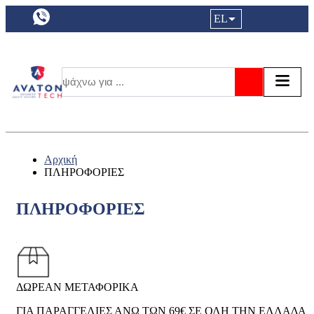
a11y.languageSelection:
EL
Είσοδος|
Τα αγ
Τ
Αναζήτησ
Αρχική
ΠΛΗΡΟΦΟΡΙΕΣ
ΠΛΗΡΟΦΟΡΙΕΣ
ΔΩΡΕΑΝ ΜΕΤΑΦΟΡΙΚΑ
ΓΙΑ ΠΑΡΑΓΓΕΛΙΕΣ ΑΝΩ ΤΩΝ 69€ ΣΕ ΟΛΗ ΤΗΝ ΕΛΛΑΔΑ