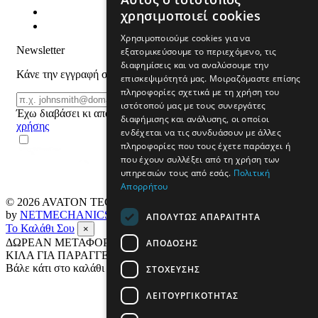
χρησιμοποιεί cookies
Χρησιμοποιούμε cookies για να
Newsletter
εξατομικεύσουμε το περιεχόμενο, τις
διαφημίσεις και να αναλύσουμε την
Κάνε την εγγραφή σου και μάθε για προϊόντα και προσφορές
επισκεψιμότητά μας. Μοιραζόμαστε επίσης
πληροφορίες σχετικά με τη χρήση του
Email
ΕΓΓΡΑΦΗ
ιστότοπού μας με τους συνεργάτες
Έχω διαβάσει κι αποδέχομαι τους
όρους
διαφήμισης και ανάλυσης, οι οποίοι
χρήσης
ενδέχεται να τις συνδυάσουν με άλλες
πληροφορίες που τους έχετε παράσχει ή
που έχουν συλλέξει από τη χρήση των
υπηρεσιών τους από εσάς.
Πολιτική
Απορρήτου
© 2026
AVATON TECH
All rights reserved Designed & developed
by
NETMECHANICS
ΑΠΟΛΎΤΩΣ ΑΠΑΡΑΊΤΗΤΑ
Το Καλάθι Σου
×
ΔΩΡΕΑΝ ΜΕΤΑΦΟΡΙΚΑ ΣΕ ΟΛΗ ΤΗΝ ΕΛΛΑΔΑ ΕΩΣ 4
ΑΠΌΔΟΣΗΣ
ΚΙΛΑ ΓΙΑ ΠΑΡΑΓΓΕΛΙΕΣ ΑΝΩ ΤΩΝ 69€
Βάλε κάτι στο καλάθι σου
ΣΤΌΧΕΥΣΗΣ
ΛΕΙΤΟΥΡΓΙΚΌΤΗΤΑΣ