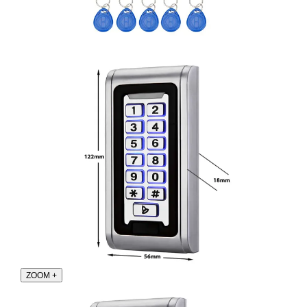
ZOOM
+