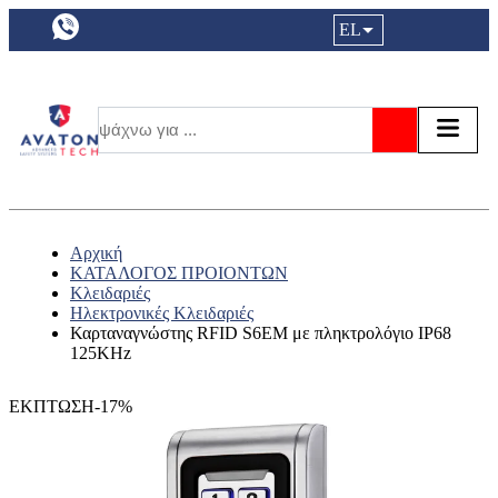
a11y.languageSelection:
EL
Είσοδος|
Τα αγ
Τ
Αναζήτησ
Αρχική
ΚΑΤΑΛΟΓΟΣ ΠΡΟΙΟΝΤΩΝ
Κλειδαριές
Ηλεκτρονικές Κλειδαριές
Καρταναγνώστης RFID S6EM με πληκτρολόγιο IP68
125KHz
ΕΚΠΤΩΣΗ-17%