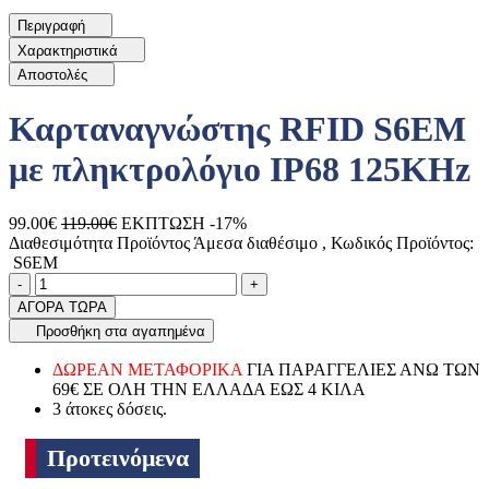
Περιγραφή
Χαρακτηριστικά
Αποστολές
Καρταναγνώστης RFID S6EM
με πληκτρολόγιο IP68 125KHz
99.00€
119.00€
ΕΚΠΤΩΣΗ -17%
Διαθεσιμότητα Προϊόντος
Άμεσα διαθέσιμο
, Κωδικός Προϊόντος:
S6EM
Ποσότητα
product.increase.quantity
product.decrease.quantity
-
+
ΑΓΟΡΑ ΤΩΡΑ
Προσθήκη στα αγαπημένα
ΔΩΡΕΑΝ ΜΕΤΑΦΟΡΙΚΑ
ΓΙΑ ΠΑΡΑΓΓΕΛΙΕΣ ΑΝΩ ΤΩΝ
69€ ΣΕ ΟΛΗ ΤΗΝ ΕΛΛΑΔΑ ΕΩΣ 4 ΚΙΛΑ
3 άτοκες δόσεις.
Προτεινόμενα