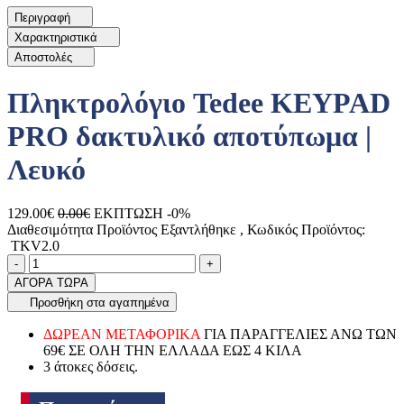
Περιγραφή
Χαρακτηριστικά
Αποστολές
Πληκτρολόγιο Tedee KEYPAD
PRO δακτυλικό αποτύπωμα |
Λευκό
129.00€
0.00€
ΕΚΠΤΩΣΗ -0%
Διαθεσιμότητα Προϊόντος
Εξαντλήθηκε
, Κωδικός Προϊόντος:
TKV2.0
Ποσότητα
product.increase.quantity
product.decrease.quantity
-
+
ΑΓΟΡΑ ΤΩΡΑ
Προσθήκη στα αγαπημένα
ΔΩΡΕΑΝ ΜΕΤΑΦΟΡΙΚΑ
ΓΙΑ ΠΑΡΑΓΓΕΛΙΕΣ ΑΝΩ ΤΩΝ
69€ ΣΕ ΟΛΗ ΤΗΝ ΕΛΛΑΔΑ ΕΩΣ 4 ΚΙΛΑ
3 άτοκες δόσεις.