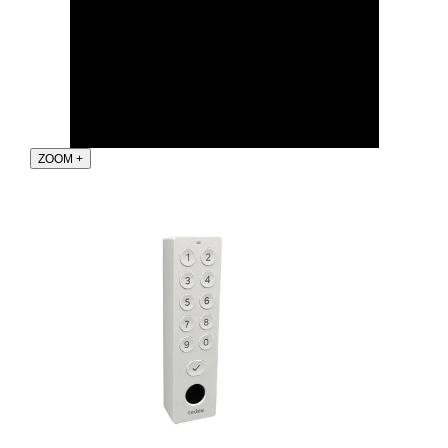
ZOOM
+