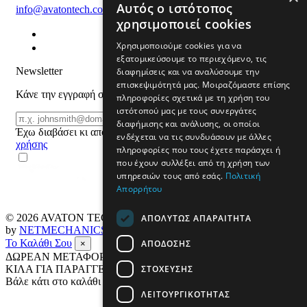
Αυτός ο ιστότοπος
info@avatontech.com
χρησιμοποιεί cookies
Χρησιμοποιούμε cookies για να
εξατομικεύσουμε το περιεχόμενο, τις
Newsletter
διαφημίσεις και να αναλύσουμε την
επισκεψιμότητά μας. Μοιραζόμαστε επίσης
Κάνε την εγγραφή σου και μάθε για προϊόντα και προσφορές
πληροφορίες σχετικά με τη χρήση του
ιστότοπού μας με τους συνεργάτες
Email
ΕΓΓΡΑΦΗ
διαφήμισης και ανάλυσης, οι οποίοι
Έχω διαβάσει κι αποδέχομαι τους
όρους
ενδέχεται να τις συνδυάσουν με άλλες
χρήσης
πληροφορίες που τους έχετε παράσχει ή
που έχουν συλλέξει από τη χρήση των
υπηρεσιών τους από εσάς.
Πολιτική
Απορρήτου
© 2026
AVATON TECH
All rights reserved Designed & developed
ΑΠΟΛΎΤΩΣ ΑΠΑΡΑΊΤΗΤΑ
by
NETMECHANICS
Το Καλάθι Σου
ΑΠΌΔΟΣΗΣ
×
ΔΩΡΕΑΝ ΜΕΤΑΦΟΡΙΚΑ ΣΕ ΟΛΗ ΤΗΝ ΕΛΛΑΔΑ ΕΩΣ 4
ΣΤΌΧΕΥΣΗΣ
ΚΙΛΑ ΓΙΑ ΠΑΡΑΓΓΕΛΙΕΣ ΑΝΩ ΤΩΝ 69€
Βάλε κάτι στο καλάθι σου
ΛΕΙΤΟΥΡΓΙΚΌΤΗΤΑΣ