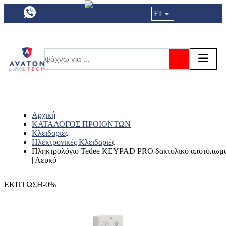
a11y.languageSelection:
EL
Είσοδος|
Τα αγ
Τ
Αναζήτησ
Αρχική
ΚΑΤΑΛΟΓΟΣ ΠΡΟΙΟΝΤΩΝ
Κλειδαριές
Ηλεκτρονικές Κλειδαριές
Πληκτρολόγιο Tedee KEYPAD PRO δακτυλικό αποτύπωμ
| Λευκό
ΕΚΠΤΩΣΗ-0%