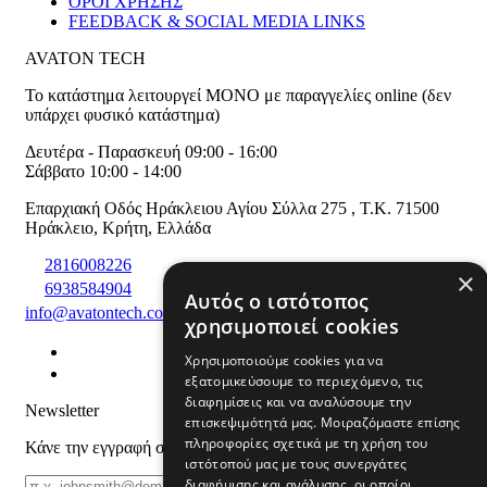
ΟΡΟΙ ΧΡΗΣΗΣ
FEEDBACK & SOCIAL MEDIA LINKS
AVATON TECH
Το κατάστημα λειτουργεί ΜΟΝΟ με παραγγελίες online (δεν
υπάρχει φυσικό κατάστημα)
Δευτέρα - Παρασκευή 09:00 - 16:00
Σάββατο 10:00 - 14:00
Επαρχιακή Οδός Ηράκλειου Αγίου Σύλλα 275
,
T.K. 71500
Ηράκλειο
,
Κρήτη
,
Ελλάδα
2816008226
×
6938584904
Αυτός ο ιστότοπος
info@avatontech.com
χρησιμοποιεί cookies
Χρησιμοποιούμε cookies για να
εξατομικεύσουμε το περιεχόμενο, τις
διαφημίσεις και να αναλύσουμε την
Newsletter
επισκεψιμότητά μας. Μοιραζόμαστε επίσης
πληροφορίες σχετικά με τη χρήση του
Κάνε την εγγραφή σου και μάθε για προϊόντα και προσφορές
ιστότοπού μας με τους συνεργάτες
Email
διαφήμισης και ανάλυσης, οι οποίοι
ΕΓΓΡΑΦΗ