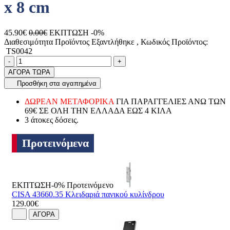
x 8 cm
45.90€
0.00€
ΕΚΠΤΩΣΗ -0%
Διαθεσιμότητα Προϊόντος
Εξαντλήθηκε
, Κωδικός Προϊόντος:
TS0042
Ποσότητα
product.increase.quantity
product.decrease.quantity
-
+
ΑΓΟΡΑ ΤΩΡΑ
Προσθήκη στα αγαπημένα
ΔΩΡΕΑΝ ΜΕΤΑΦΟΡΙΚΑ
ΓΙΑ ΠΑΡΑΓΓΕΛΙΕΣ ΑΝΩ ΤΩΝ
69€ ΣΕ ΟΛΗ ΤΗΝ ΕΛΛΑΔΑ ΕΩΣ 4 ΚΙΛΑ
3 άτοκες δόσεις.
Προτεινόμενα
ΕΚΠΤΩΣΗ-0%
Προτεινόμενο
CISA 43660.35 Κλειδαριά πανικού κυλίνδρου
129.00€
ΑΓΟΡΑ