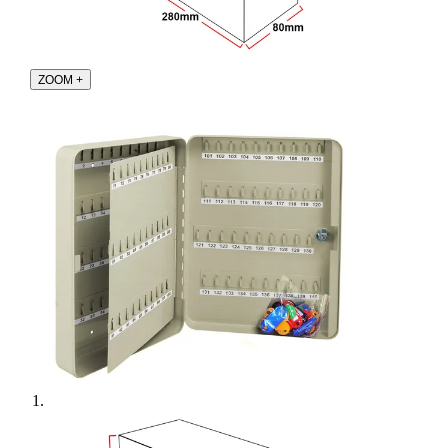
ZOOM
+