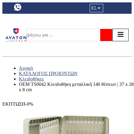
a11y.languageSelection:
EL
Είσοδος|
Τα αγ
Τ
Αναζήτησ
Αρχική
ΚΑΤΑΛΟΓΟΣ ΠΡΟΙΟΝΤΩΝ
Κλειδοθήκες
OEM TS0042 Κλειδοθήκη μεταλλική 140 θέσεων | 37 x 28
x 8 cm
ΕΚΠΤΩΣΗ-0%