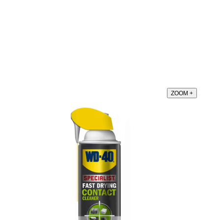
ZOOM
+