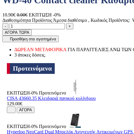
WD-40 Contact cleaner Καθαρι
10.90€
0.00€
ΕΚΠΤΩΣΗ -0%
Διαθεσιμότητα Προϊόντος
Άμεσα διαθέσιμο
, Κωδικός Προϊόντος:
W
Ποσότητα
product.increase.quantity
product.decrease.quantity
-
+
ΑΓΟΡΑ ΤΩΡΑ
Προσθήκη στα αγαπημένα
ΔΩΡΕΑΝ ΜΕΤΑΦΟΡΙΚΑ
ΓΙΑ ΠΑΡΑΓΓΕΛΙΕΣ ΑΝΩ ΤΩΝ 
3 άτοκες δόσεις.
Προτεινόμενα
ΕΚΠΤΩΣΗ-0%
Προτεινόμενο
CISA 43660.35 Κλειδαριά πανικού κυλίνδρου
129.00€
ΑΓΟΡΑ
ΕΚΠΤΩΣΗ-0%
Προτεινόμενο
Hyperloq NeoCard Dual Μπρελόκ Ανιχνευτής Αντικειμένων GP