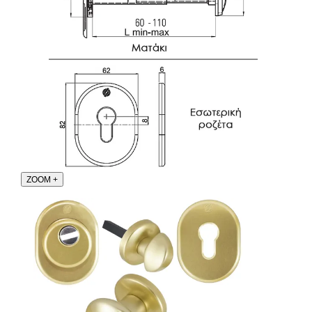
ZOOM
+