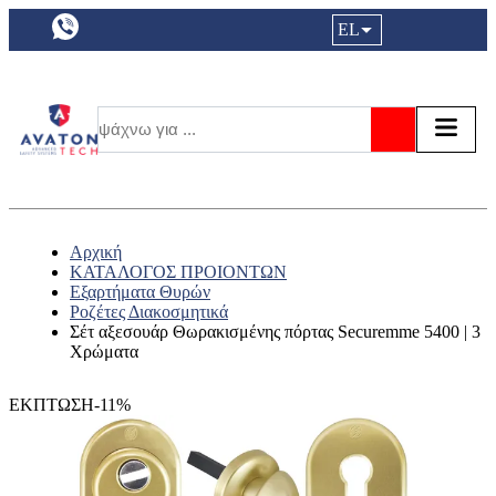
a11y.languageSelection:
EL
Είσοδος|
Τα αγ
Τ
Αναζήτησ
Αρχική
ΚΑΤΑΛΟΓΟΣ ΠΡΟΙΟΝΤΩΝ
Εξαρτήματα Θυρών
Ροζέτες Διακοσμητικά
Σέτ αξεσουάρ Θωρακισμένης πόρτας Securemme 5400 | 3
Χρώματα
ΕΚΠΤΩΣΗ-11%