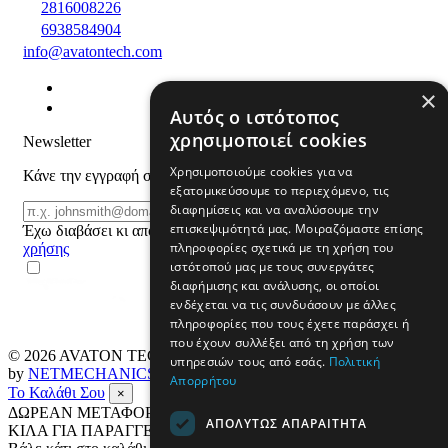
2816008226
6938584904
info@avatontech.com
×
Αυτός ο ιστότοπος
χρησιμοποιεί cookies
Newsletter
Χρησιμοποιούμε cookies για να
Κάνε την εγγραφή σου και μάθε για προϊόντα και προσφορές
εξατομικεύσουμε το περιεχόμενο, τις
Email
διαφημίσεις και να αναλύσουμε την
ΕΓΓΡΑΦΗ
επισκεψιμότητά μας. Μοιραζόμαστε επίσης
Έχω διαβάσει κι αποδέχομαι τους
όρους
πληροφορίες σχετικά με τη χρήση του
χρήσης
ιστότοπού μας με τους συνεργάτες
διαφήμισης και ανάλυσης, οι οποίοι
ενδέχεται να τις συνδυάσουν με άλλες
πληροφορίες που τους έχετε παράσχει ή
που έχουν συλλέξει από τη χρήση των
© 2026
AVATON TECH
All rights reserved Designed & developed
υπηρεσιών τους από εσάς.
Πολιτική
by
NETMECHANICS
Απορρήτου
Το Καλάθι Σου
×
ΔΩΡΕΑΝ ΜΕΤΑΦΟΡΙΚΑ ΣΕ ΟΛΗ ΤΗΝ ΕΛΛΑΔΑ ΕΩΣ 4
ΑΠΟΛΎΤΩΣ ΑΠΑΡΑΊΤΗΤΑ
ΚΙΛΑ ΓΙΑ ΠΑΡΑΓΓΕΛΙΕΣ ΑΝΩ ΤΩΝ 69€