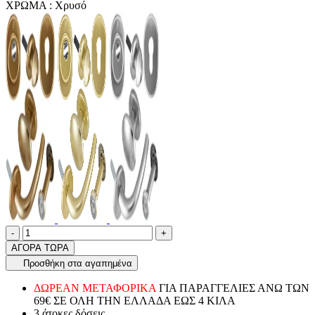
ΧΡΩΜΑ :
Χρυσό
Ποσότητα
product.increase.quantity
product.decrease.quantity
-
+
ΑΓΟΡΑ ΤΩΡΑ
Προσθήκη στα αγαπημένα
ΔΩΡΕΑΝ ΜΕΤΑΦΟΡΙΚΑ
ΓΙΑ ΠΑΡΑΓΓΕΛΙΕΣ ΑΝΩ ΤΩΝ
69€ ΣΕ ΟΛΗ ΤΗΝ ΕΛΛΑΔΑ ΕΩΣ 4 ΚΙΛΑ
3 άτοκες δόσεις.