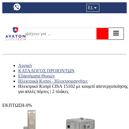
a11y.languageSelection:
EL
Είσοδος|
Τα αγ
Τ
Αναζήτησ
Αρχική
ΚΑΤΑΛΟΓΟΣ ΠΡΟΙΟΝΤΩΝ
Εξαρτήματα Θυρών
Ηλεκτρικά Κυπρί - Ηλεκτρομαγνήτες
Ηλεκτρικό Κυπρί CISA 15102 με κουμπί απενεργοποίησης
για απλές πόρτες | 2 πλάκες
ΕΚΠΤΩΣΗ-0%