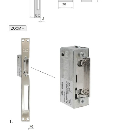
ZOOM
+