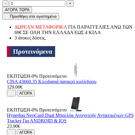
Ποσότητα
product.increase.quantity
product.decrease.quantity
-
+
ΑΓΟΡΑ ΤΩΡΑ
Προσθήκη στα αγαπημένα
ΔΩΡΕΑΝ ΜΕΤΑΦΟΡΙΚΑ
ΓΙΑ ΠΑΡΑΓΓΕΛΙΕΣ ΑΝΩ ΤΩΝ
69€ ΣΕ ΟΛΗ ΤΗΝ ΕΛΛΑΔΑ ΕΩΣ 4 ΚΙΛΑ
3 άτοκες δόσεις.
Προτεινόμενα
ΕΚΠΤΩΣΗ-0%
Προτεινόμενο
CISA 43660.35 Κλειδαριά πανικού κυλίνδρου
129.00€
ΑΓΟΡΑ
ΕΚΠΤΩΣΗ-0%
Προτεινόμενο
Hyperloq NeoCard Dual Μπρελόκ Ανιχνευτής Αντικειμένων GPS
Tracker Για ANDROID & IOS
23.90€
ΑΓΟΡΑ